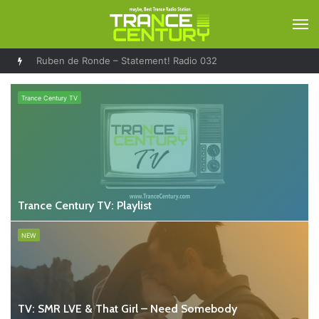
М
Solarstone – Pure Trance Radio 489
Trance Century TV
Trance Century TV: Playlist
NEW
TV: SMR LVE & That Girl – Need Somebody