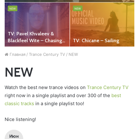
NEW
NEW
TV: Pavel Khvaleev &
Blackfeel Wite – Chasing
TV: Chicane – Sailing
Dreams
Главная
/
Trance Century TV
/
NEW
NEW
Watch the best new trance videos on
Trance Century TV
right now in a single playlist and over 300 of the
best
classic tracks
in a single playlist too!
Nice listening!
Июн