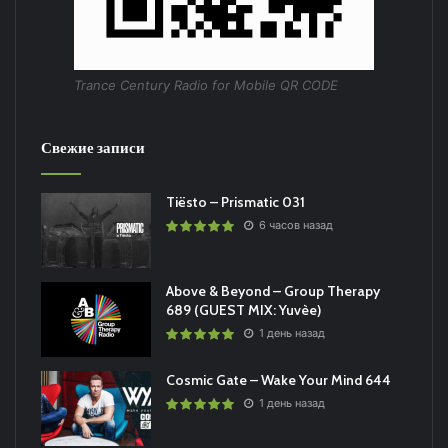
Trance Century Radio for Mobile QR CODE
Свежие записи
Tiësto – Prismatic 031
6 часов назад
Above & Beyond – Group Therapy
689 (GUEST MIX: Yuvèe)
1 день назад
Cosmic Gate – Wake Your Mind 644
1 день назад