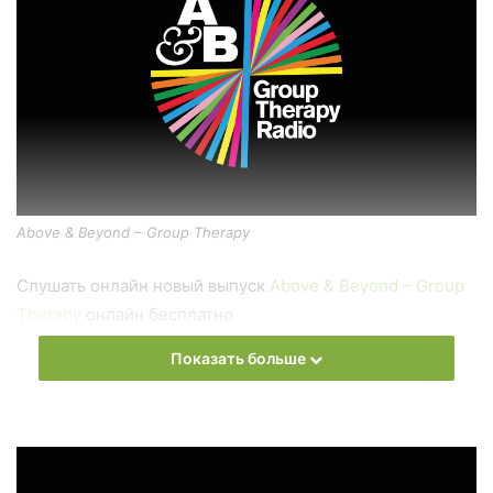
Above & Beyond – Group Therapy
Слушать онлайн новый выпуск
Above & Beyond – Group
Therapy
онлайн бесплатно
Показать больше
На сайте
Trance Century Radio
Вы можете бесплатно
слушать онлайн песни и радиошоу
Above & Beyond –
Group Therapy
в формате mp3. Лучшая музыкальная
подборка и альбомы исполнителя Above & Beyond.