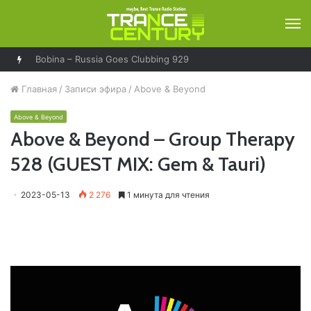
М
Bobina – Russia Goes Clubbing 929
Главная
/
Записи эфира
/
Above & Beyond
Above & Beyond
Above & Beyond – Group Therapy
528 (GUEST MIX: Gem & Tauri)
2023-05-13
2 276
1 минута для чтения