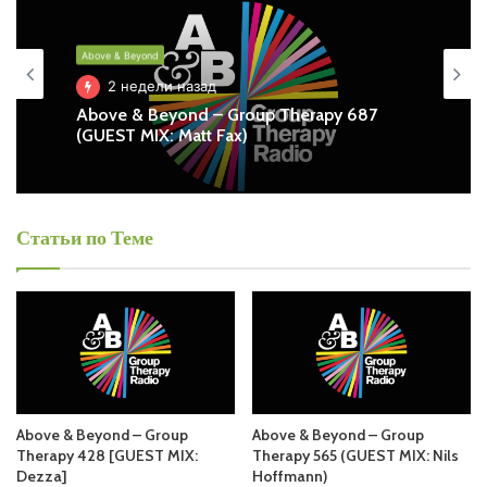
Also you can find all episodes of radioshow
Above &
Beyond – Group Therapy
Free Listen and Download MP3
Above & Beyond
2 недели назад
Above & Beyond
Ближайший эфир:
1 день назад
Above & Beyond – Group Therapy 687
(GUEST MIX: Matt Fax)
Пятница
Above & Beyond - Group Therapy
Статьи по Теме
Above & Beyond – Group Therapy 689
(GUEST MIX: Yuvèe)
Запись выпусков
Слушай и добавляй плейлист VK:
Above & Beyond – Group
Above & Beyond – Group
Therapy 428 [GUEST MIX:
Therapy 565 (GUEST MIX: Nils
Tracklist:
Dezza]
Hoffmann)