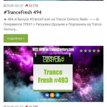
2026-05-27
10 775
#TranceFresh 494
🔥 494-й Выпуск #TranceFresh на Trance Century Radio —— 👍
Понравился ТРЕК? » Расскажи Друзьям и Подпишись на Trance
Century…
подробнее »
2026-05-19
10 786