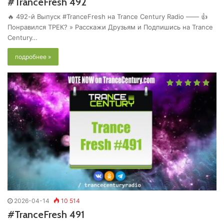
#TranceFresh 492
🔥 492-й Выпуск #TranceFresh на Trance Century Radio —— 👍
Понравился ТРЕК? » Расскажи Друзьям и Подпишись на Trance
Century…
подробнее »
2026-04-14
10 514
#TranceFresh 491