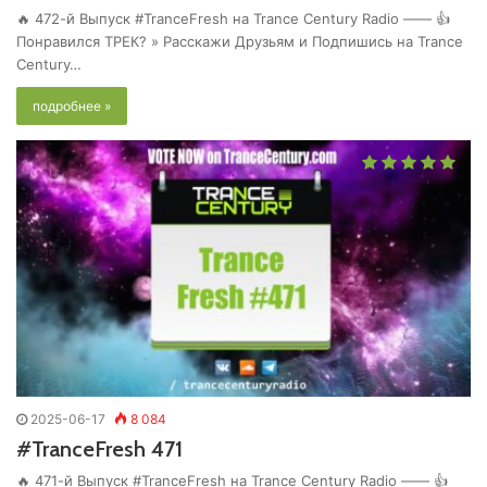
🔥 472-й Выпуск #TranceFresh на Trance Century Radio —— 👍
Понравился ТРЕК? » Расскажи Друзьям и Подпишись на Trance
Century…
подробнее »
2025-06-17
8 084
#TranceFresh 471
🔥 471-й Выпуск #TranceFresh на Trance Century Radio —— 👍