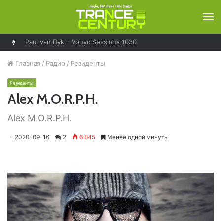
М
Ferry Corsten – Resonation Radio 296
Главная
/
Радио
/
Резиденты
Резиденты
Alex M.O.R.P.H.
Alex M.O.R.P.H.
2020-09-16
2
6 845
Менее одной минуты