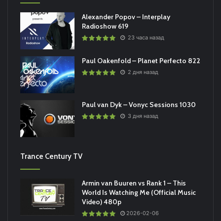
Alexander Popov – Interplay
Radioshow 619
23 часа назад
Paul Oakenfold – Planet Perfecto 822
2 дня назад
Paul van Dyk – Vonyc Sessions 1030
3 дня назад
Trance Century TV
Armin van Buuren vs Rank 1 – This
World Is Watching Me (Official Music
Video) 480p
2026-02-06