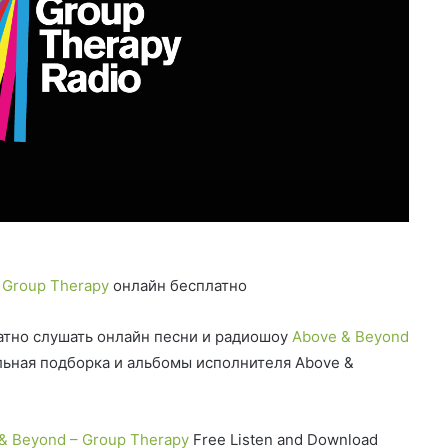
 Group Therapy
онлайн бесплатно
тно слушать онлайн песни и радиошоу
Above & Beyond
ьная подборка и альбомы исполнителя Above &
& Beyond – Group Therapy
Free Listen and Download