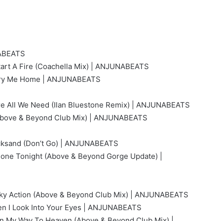
NABEATS
Start A Fire (Coachella Mix) | ANJUNABEATS
Carry Me Home | ANJUNABEATS
’re All We Need (Ilan Bluestone Remix) | ANJUNABEATS
 (Above & Beyond Club Mix) | ANJUNABEATS
icksand (Don’t Go) | ANJUNABEATS
Alone Tonight (Above & Beyond Gorge Update) |
e Sky Action (Above & Beyond Club Mix) | ANJUNABEATS
hen I Look Into Your Eyes | ANJUNABEATS
 On My Way To Heaven (Above & Beyond Club Mix) |