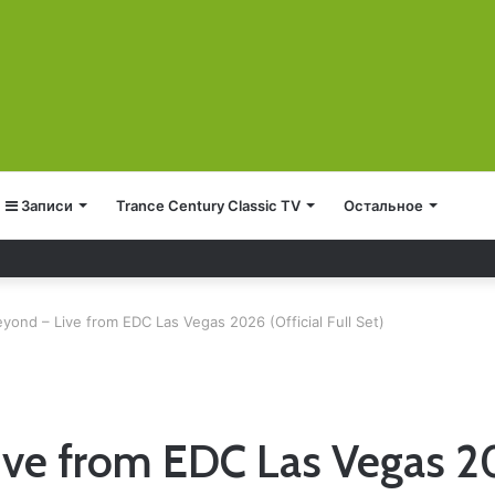
Записи
Trance Century Classic TV
Остальное
6
yond – Live from EDC Las Vegas 2026 (Official Full Set)
e from EDC Las Vegas 2026