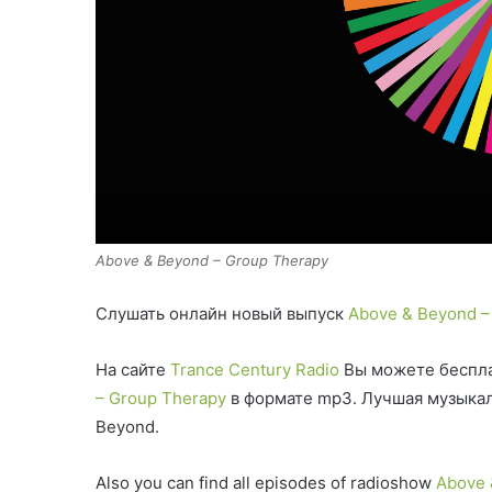
Above & Beyond – Group Therapy
Слушать онлайн новый выпуск
Above & Beyond –
На сайте
Trance Century Radio
Вы можете беспла
– Group Therapy
в формате mp3. Лучшая музыкал
Beyond.
Also you can find all episodes of radioshow
Above 