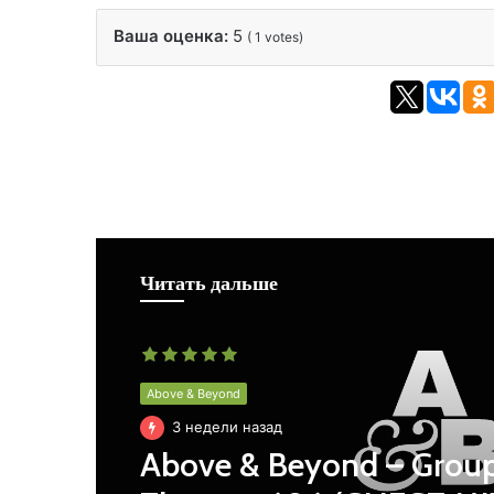
Ваша оценка:
5
(
1
votes)
Читать дальше
Above & Beyond
3 недели назад
Above & Beyond – Grou