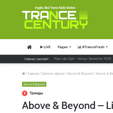
Главная
LIVE
Радио
#TranceFresh
Ferry Corsten – Resonation Radio 29
Сейчас смотрят:
Главная
/
Записи эфира
/
Above & Beyond
/
Above & Be
Above & Beyond
Тренды
Above & Beyond – Liv