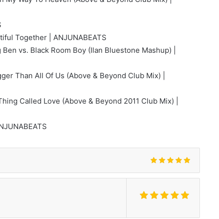
S
utiful Together | ANJUNABEATS
g Ben vs. Black Room Boy (Ilan Bluestone Mashup) |
gger Than All Of Us (Above & Beyond Club Mix) |
 Thing Called Love (Above & Beyond 2011 Club Mix) |
| ANJUNABEATS