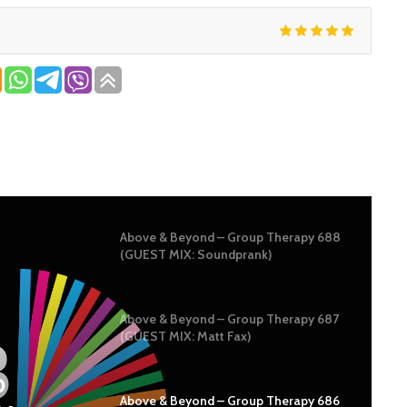
Above & Beyond – Group Therapy 688
(GUEST MIX: Soundprank)
Above & Beyond – Group Therapy 687
(GUEST MIX: Matt Fax)
p
Above & Beyond – Group Therapy 686