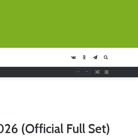
vk.com
Odnoklassniki
Telegram
Искать
Случайная
Sidebar
Статья
 (Official Full Set)