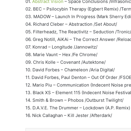
01.
Abstract Vision
– Space Conclusions /Infrasonic
02. BEC – Psilocybin Therapy (Egbert Remix) /Term
03. MADOW – Launch In Progress (Mark Sherry Edit
04. Richard Cleber – Abstraction /Set About/
05. Filterheadz, The Reactivitz – Seduction /Tronic
06. Greg Notill, AiKAi – The Correct Answer /Reloa
07. Konrad – Longitude /Jannowitz/
08. Marie Vaunt – Hex /Fe Chrome/
09. Chris Kolle – Covenant /Autektone/
10. David Forbes – Chameleon /Aria Digital/
11. David Forbes, Paul Denton – Out Of Order /FSO
12. Mario Piu – Communication (Indecent Noise pr
13. Black XS – Element 115 (Indecent Noise Festival
14. Smith & Brown – Phobos /Outburst Twilight/
15. D.A.V.E. The Drummer – Lockdown (A.P. Remix)
16. Nick Callaghan – Kill Jester /Afterdark/