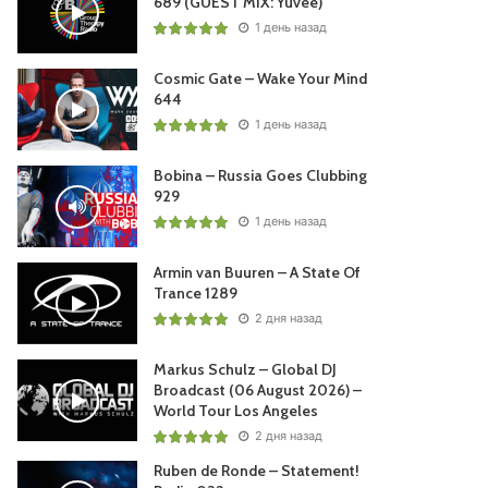
689 (GUEST MIX: Yuvèe)
1 день назад
Cosmic Gate – Wake Your Mind
644
1 день назад
Bobina – Russia Goes Clubbing
929
1 день назад
Armin van Buuren – A State Of
Trance 1289
2 дня назад
Markus Schulz – Global DJ
Broadcast (06 August 2026) –
World Tour Los Angeles
2 дня назад
Ruben de Ronde – Statement!