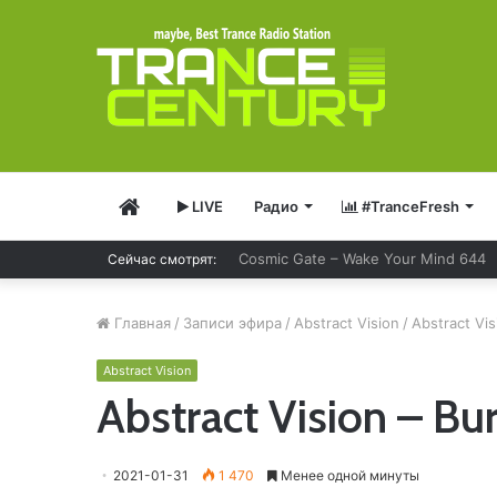
Главная
LIVE
Радио
#TranceFresh
Сейчас смотрят:
Bobina – Russia Goes Clubbing 929
Главная
/
Записи эфира
/
Abstract Vision
/
Abstract Vis
Abstract Vision
Abstract Vision – Bu
2021-01-31
1 470
Менее одной минуты