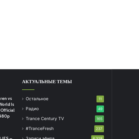
АКТУАЛЬНЫЕ ТЕМЫ
ren vs
Остальное
11
World Is
Радио
49
Official
 480p
Trance Century TV
165
#TranceFresh
237
 JES –
Записи эфира
6 328