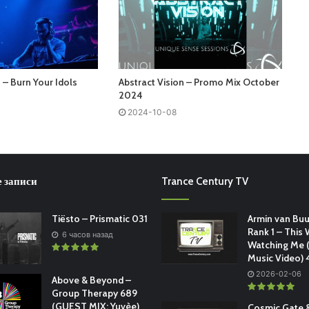
 – Burn Your Idols
Abstract Vision – Promo Mix October
2024
2024-10-08
 записи
Trance Century TV
Tiësto – Prismatic 031
Armin van Buu
Rank 1 – This 
6 часов назад
Watching Me (
Music Video)
2026-02-06
Above & Beyond –
Group Therapy 689
(GUEST MIX: Yuvèe)
Cosmic Gate &