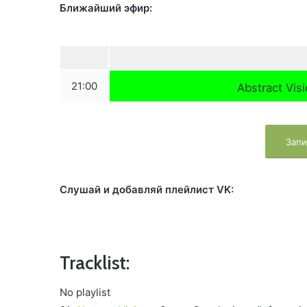
Ближайший эфир:
21:00
Abstract Vis
Запи
Слушай и добавляй плейлист VK:
Tracklist:
No playlist