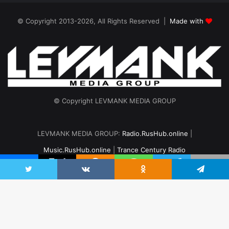
© Copyright 2013-2026, All Rights Reserved |
Made with
© Copyright LEVMANK MEDIA GROUP
LEVMANK MEDIA GROUP:
Radio.RusHub.online
|
Music.RusHub.online
|
Trance Century Radio
Главная
Радио
#TranceFresh
Записи эфира
О проекте
Twitter
VKontakte
Odnoklassniki
Telegram
vk.com
Odnoklassniki
Telegram
B