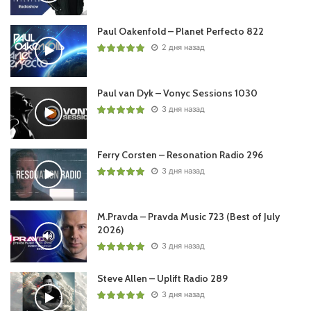
56:55 #15 Will Atkinson – Summer ID /Armada/
Paul Oakenfold – Planet Perfecto 822
2 дня назад
Понравился выпуск?
Paul van Dyk – Vonyc Sessions 1030
3 дня назад
Ferry Corsten – Resonation Radio 296
3 дня назад
Пользовательская оценка:
Будь первым !
M.Pravda – Pravda Music 723 (Best of July
2026)
3 дня назад
Steve Allen – Uplift Radio 289
3 дня назад