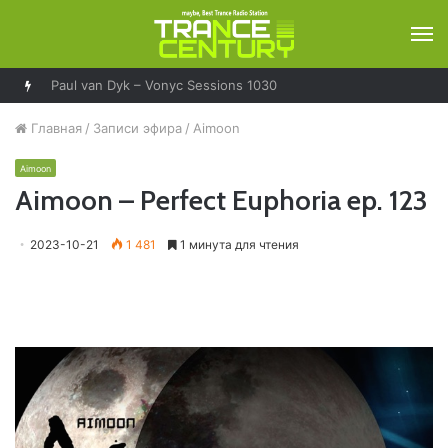
М
Paul van Dyk – Vonyc Sessions 1030
Главная
/
Записи эфира
/
Aimoon
Aimoon
Aimoon – Perfect Euphoria ep. 123
2023-10-21
1 481
1 минута для чтения