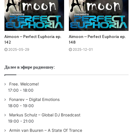
Tracklist:
Aimoon – Perfect Euphoria ep.
Aimoon – Perfect Euphoria ep.
142
148
No playlist
2025-05-29
2025-12-01
00:00 #01 Miss Monique & AVIRA feat. LUNA –
Subterranean /Armada/
Далее в эфире радиошоу:
02:43 #02 Greg Oakland featuring Jaime Deraz – Ethereal
/Black Hole/
Free. Welcome!
06:43 #03 Dennis Sheperd & Gid Sedgwick – Happier
17:00
-
18:00
Than Now /Black Hole/
Fonarev – Digital Emotions
10:18 #04 Stoneface & Terminal x Aldous featuring Faus –
18:00
-
19:00
Burn So Bright (Aldous Progressive Mix) /In Trance We
Markus Schulz – Global DJ Broadcast
Trust/
19:00
-
21:00
14:05 #05 Kataploks – 4 Your Love /Elpida/
Armin van Buuren – A State Of Trance
17:35 #06 Super8 & Tab – Horizon (Leo Reyes Remix)