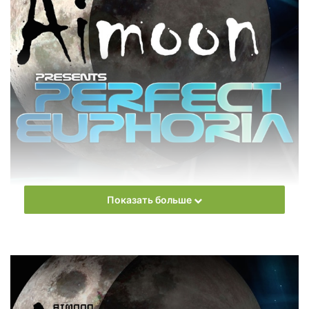
Показать больше
Aimoon – Perfect Euphoria" width="600" height="600"/>
Aimoon
–
Perfect Euphoria
Ежемесячное радиошоу
Aimoon
pres. Perfect Euphoria
Слушать онлайн новый выпуск
Aimoon
– Perfect