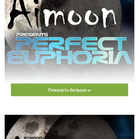
Показать больше
Aimoon – Perfect Euphoria" width="600" height="600"/>
Aimoon
–
Perfect Euphoria
Ежемесячное радиошоу
Aimoon
pres. Perfect Euphoria
Слушать онлайн новый выпуск
Aimoon
– Perfect