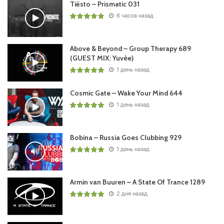
Tiësto – Prismatic 031
6 часов назад
Above & Beyond – Group Therapy 689
(GUEST MIX: Yuvèe)
Пользовательская оценка:
1 день назад
Будь первым !
Cosmic Gate – Wake Your Mind 644
1 день назад
Bobina – Russia Goes Clubbing 929
1 день назад
Armin van Buuren – A State Of Trance 1289
2 дня назад