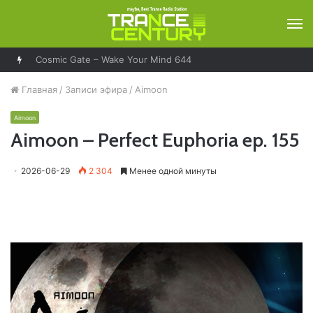
М
Главная
/
Записи эфира
/
Aimoon
Aimoon
Aimoon – Perfect Euphoria ep. 155
2026-06-29
2 304
Менее одной минуты