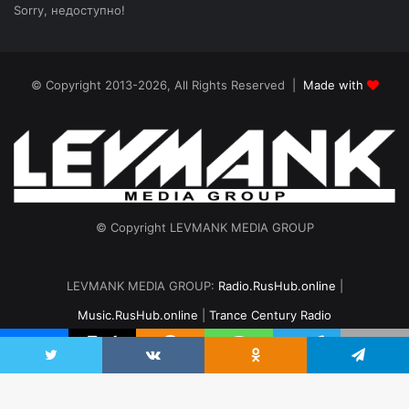
Sorry, недоступно!
© Copyright 2013-2026, All Rights Reserved |
Made with
© Copyright LEVMANK MEDIA GROUP
LEVMANK MEDIA GROUP:
Radio.RusHub.online
|
Music.RusHub.online
|
Trance Century Radio
Главная
Радио
#TranceFresh
Записи эфира
О проекте
vk.com
Odnoklassniki
Telegram
Twitter
VKontakte
Odnoklassniki
Telegram