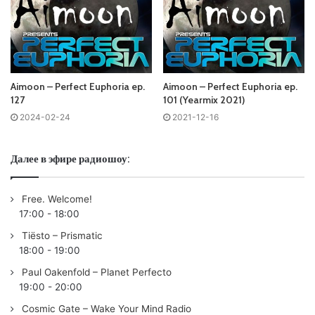
Tracklist:
Aimoon – Perfect Euphoria ep.
Aimoon – Perfect Euphoria ep.
127
101 (Yearmix 2021)
No playlist
2024-02-24
2021-12-16
00:39 Ellez Ria pres. Arkam & Diego Morrill – Creel |
SUANDA PROGRESSIVE
Далее в эфире радиошоу:
02:40 Kayosa & Tolland – Lumina (Michael Alan Remix) |
AMON VISION
Free. Welcome!
05:39
Aimoon
– Save Me (Mike Mendizabal Remix) |
17:00
-
18:00
PERFECT EUPHORIA (ABORA)
Tiësto – Prismatic
09:27 Sergey Salekhov – Stellar Drift | SUANDA
18:00
-
19:00
12:48 Simonic – Damage | INTERPLAY GLOBAL
Paul Oakenfold – Planet Perfecto
16:18 K.O.V.I. Project – Mercury | ALTER EGO
19:00
-
20:00
20:26 Thomas Nikki & William Silva & NELLY TGM – Here I
Cosmic Gate – Wake Your Mind Radio
Am | PROXIMUM (ABORA)