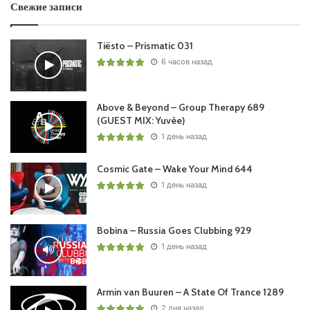
Свежие записи
Tiësto – Prismatic 031
6 часов назад
Above & Beyond – Group Therapy 689
(GUEST MIX: Yuvèe)
1 день назад
Cosmic Gate – Wake Your Mind 644
1 день назад
Bobina – Russia Goes Clubbing 929
1 день назад
Armin van Buuren – A State Of Trance 1289
2 дня назад