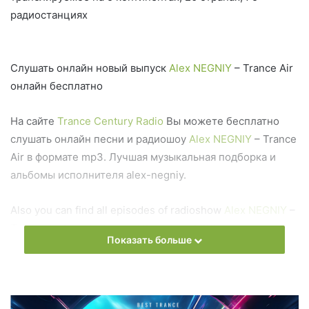
радиостанциях
Слушать онлайн новый выпуск
Alex NEGNIY
– Trance Air
онлайн бесплатно
На сайте
Trance Century Radio
Вы можете бесплатно
слушать онлайн песни и радиошоу
Alex NEGNIY
– Trance
Air в формате mp3. Лучшая музыкальная подборка и
альбомы исполнителя alex-negniy.
Also you can find all episodes of radioshow
Alex NEGNIY
–
Trance Air Free Listen and Download MP3
Показать больше
Ближайший эфир: