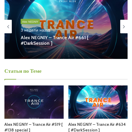
Среда
Alex NEGNIY - Trance Air
Alex NEGNIY
Запись выпусков
3 недели назад
Alex NEGNIY – Trance Air #661 [
#DarkSession ]
Слушай и добавляй плейлист VK:
Статьи по Теме
Tracklist:
Playlist on Official site:
RadioShow-Trance-Air
"
target="_blank" title="
RadioShow-Trance-Air
"
rel="noopener noreferrer">
RadioShow-Trance-Air
Alex NEGNIY – Trance Air #519 [
Alex NEGNIY – Trance Air #634
Понравился выпуск?
#138 special ]
[ #DarkSession ]