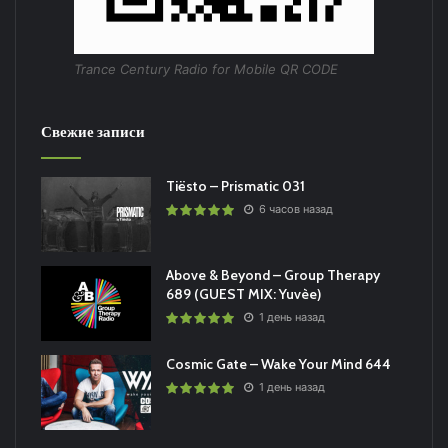
Trance Century Radio for Mobile QR CODE
Свежие записи
Tiësto – Prismatic 031
6 часов назад
Above & Beyond – Group Therapy
689 (GUEST MIX: Yuvèe)
1 день назад
Cosmic Gate – Wake Your Mind 644
1 день назад