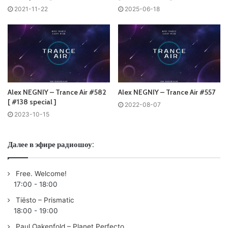
2021-11-22
2025-06-18
Пользовательская оценка:
Будь первым !
Alex NEGNIY – Trance Air #582
Alex NEGNIY – Trance Air #557
[ #138 special ]
2022-08-07
2023-10-15
Далее в эфире радиошоу:
Free. Welcome!
17:00
-
18:00
Tiësto – Prismatic
18:00
-
19:00
Paul Oakenfold – Planet Perfecto