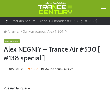
М
Markus Schulz – Global DJ Broadcast (06 August 2026) – World Tour Los Angeles
Главная
/
Записи эфира
/
Alex NEGNIY
Alex NEGNIY
Alex NEGNIY – Trance Air #530 [
#138 special ]
2022-01-23
1 351
Менее одной минуты
Russian language