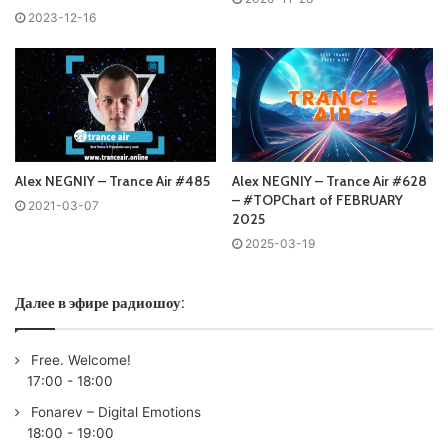
2023-12-16
Пользовательская оценка:
Будь первым !
Alex NEGNIY – Trance Air #485
Alex NEGNIY – Trance Air #628
– #TOPChart of FEBRUARY
2021-03-07
2025
2025-03-19
Далее в эфире радиошоу:
Free. Welcome!
17:00
-
18:00
Fonarev – Digital Emotions
18:00
-
19:00