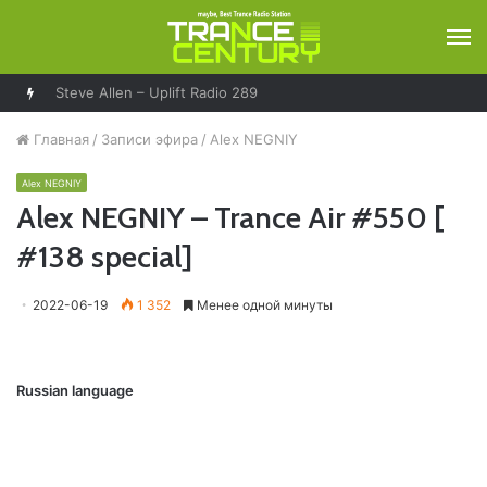
М
Steve Allen – Uplift Radio 289
Главная
/
Записи эфира
/
Alex NEGNIY
Alex NEGNIY
Alex NEGNIY – Trance Air #550 [
#138 special]
2022-06-19
1 352
Менее одной минуты
Russian language