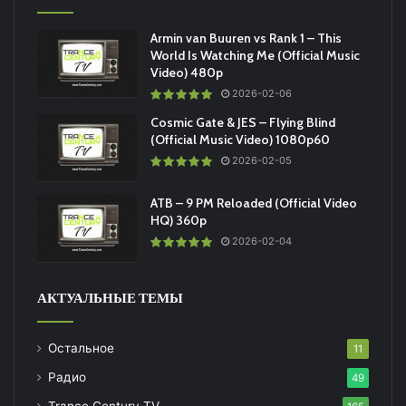
Armin van Buuren vs Rank 1 – This
World Is Watching Me (Official Music
Video) 480p
2026-02-06
Cosmic Gate & JES – Flying Blind
(Official Music Video) 1080p60
2026-02-05
ATB – 9 PM Reloaded (Official Video
HQ) 360p
2026-02-04
АКТУАЛЬНЫЕ ТЕМЫ
Остальное
11
Радио
49
Trance Century TV