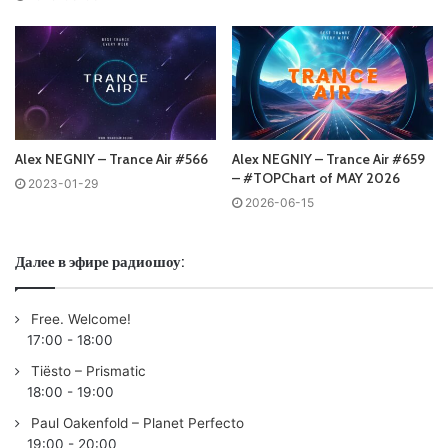
Ваша оценка:
4.85
(
4
votes)
Alex NEGNIY – Trance Air #566
Alex NEGNIY – Trance Air #659
– #TOPChart of MAY 2026
2023-01-29
2026-06-15
Далее в эфире радиошоу:
Free. Welcome!
17:00
-
18:00
Tiësto – Prismatic
18:00
-
19:00
Paul Oakenfold – Planet Perfecto
19:00
-
20:00