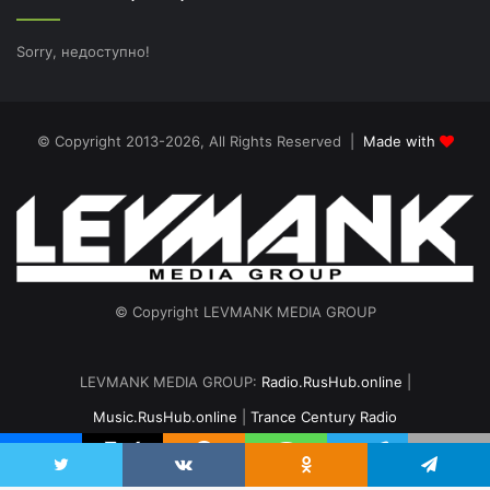
Sorry, недоступно!
© Copyright 2013-2026, All Rights Reserved |
Made with
© Copyright LEVMANK MEDIA GROUP
LEVMANK MEDIA GROUP:
Radio.RusHub.online
|
Music.RusHub.online
|
Trance Century Radio
Главная
Радио
#TranceFresh
Записи эфира
О проекте
vk.com
Odnoklassniki
Telegram
Twitter
VKontakte
Odnoklassniki
Telegram