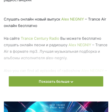
Слушать онлайн новый выпуск
Alex NEGNIY
– Trance Air
онлайн бесплатно
На сайте
Trance Century Radio
Вы можете бесплатно
слушать онлайн песни и радиошоу
Alex NEGNIY
– Trance
Air в формате mp3. Лучшая музыкальная подборка и
альбомы исполнителя alex-negniy.
Also you can find all episodes of radioshow
Alex NEGNIY
–
Trance Air Free Listen and Download MP3
Показать больше
Ближайший эфир:
Среда