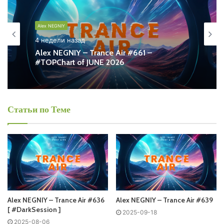
Alex NEGNIY - Trance Air
Alex NEGNIY
Запись выпусков
4 недели назад
Alex NEGNIY – Trance Air #661 –
#TOPChart of JUNE 2026
Слушай и добавляй плейлист VK:
Статьи по Теме
Tracklist:
Playlist on Official site:
RadioShow-Trance-Air
"
href="
RadioShow-Trance-Air
" target="_blank"
rel="noopener noreferrer">
RadioShow-Trance-Air
Alex NEGNIY – Trance Air #636
Alex NEGNIY – Trance Air #639
Понравился выпуск?
[ #DarkSession ]
2025-09-18
2025-08-06