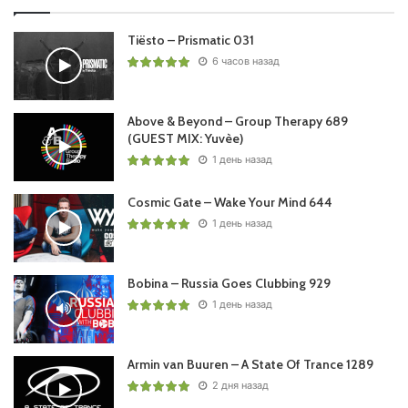
Tiësto – Prismatic 031
6 часов назад
Above & Beyond – Group Therapy 689
(GUEST MIX: Yuvèe)
1 день назад
Cosmic Gate – Wake Your Mind 644
1 день назад
Bobina – Russia Goes Clubbing 929
1 день назад
Armin van Buuren – A State Of Trance 1289
2 дня назад