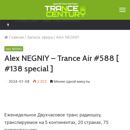
М
Bobina – Russia Goes Clubbing 929
Главная
/
Записи эфира
/
Alex NEGNIY
Alex NEGNIY
Alex NEGNIY – Trance Air #588 [
#138 special ]
2024-01-08
2 302
Менее одной минуты
Еженедельное Двухчасовое транс радиошоу,
транслируемое на 5 континентах, 20 странах, 75
радиостанциях