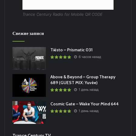
Trance Century Radio for Mobile QR CODE
Свежие записи
Tiësto – Prismatic 031
6 часов назад
Above & Beyond – Group Therapy
689 (GUEST MIX: Yuvèe)
1 день назад
Cosmic Gate – Wake Your Mind 644
1 день назад
Trance Century TV