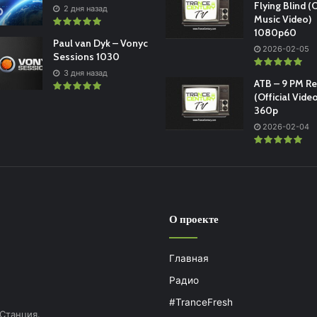
Flying Blind (O
2 дня назад
Music Video)
1080p60
Paul van Dyk – Vonyc
2026-02-05
Sessions 1030
3 дня назад
ATB – 9 PM R
(Official Vide
360p
2026-02-04
О проекте
Главная
Радио
#TranceFresh
 Станция.