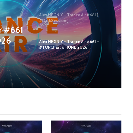
Alex NEGNIY – Trance Air #661 [
#DarkSession ]
r #661
026
Alex NEGNIY – Trance Air #661 –
#TOPChart of JUNE 2026