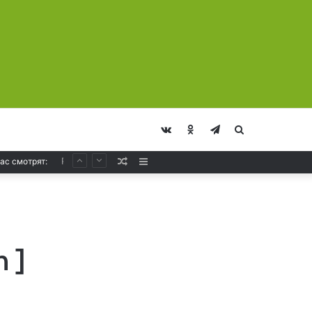
vk.com
Odnoklassniki
Telegram
Искать
Случайная
Sidebar
ас смотрят:
Ferry Corsten – Resonation Radio 296
Статья
 ]