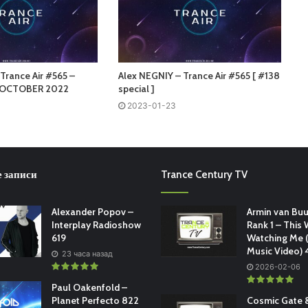
Trance Air #565 –
Alex NEGNIY – Trance Air #565 [ #138
 OCTOBER 2022
special ]
2023-01-23
 записи
Trance Century TV
Alexander Popov –
Armin van Buu
Interplay Radioshow
Rank 1 – This 
619
Watching Me (
Music Video)
23 часа назад
2026-02-06
Paul Oakenfold –
Planet Perfecto 822
Cosmic Gate &