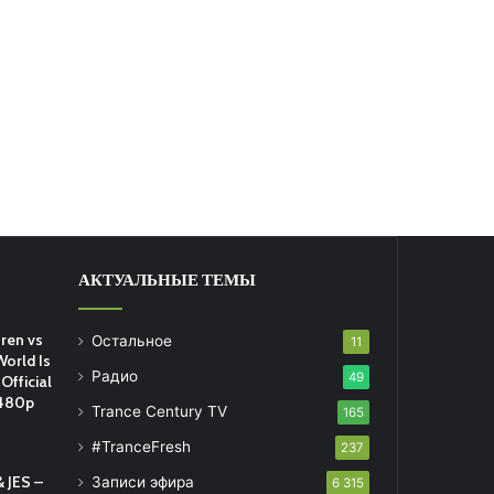
АКТУАЛЬНЫЕ ТЕМЫ
ren vs
Остальное
11
World Is
Радио
49
Official
 480p
Trance Century TV
165
#TranceFresh
237
 JES –
Записи эфира
6 315