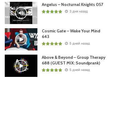
Angelus – Nocturnal Knights 057
3 дня назад
Cosmic Gate – Wake Your Mind
643
5 дней назад
Above & Beyond – Group Therapy
688 (GUEST MIX: Soundprank)
5 дней назад