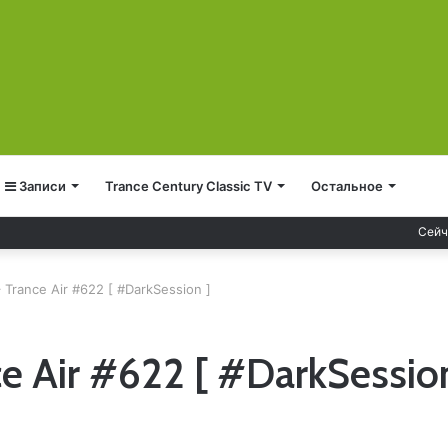
Записи
Trance Century Classic TV
Остальное
Сейч
 Trance Air #622 [ #DarkSession ]
e Air #622 [ #DarkSession