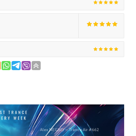
Alex NEGNIY – Trance Air #662