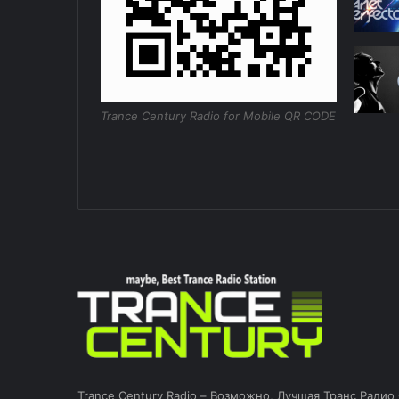
Trance Century Radio for Mobile QR CODE
Trance Century Radio – Возможно, Лучшая Транс Радио