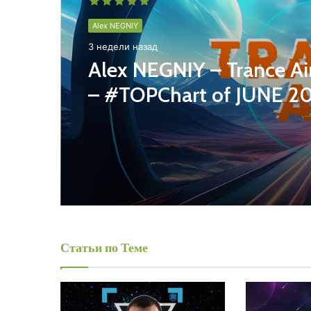
Alex NEGNIY
3 недели назад
Alex NEGNIY – Trance Ai
– #TOPChart of JUNE 2
Статьи по Теме