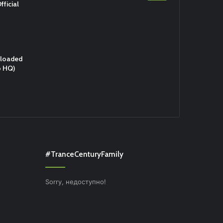
fficial
eloaded
o HQ)
#TranceCenturyFamily
Sorry, недоступно!