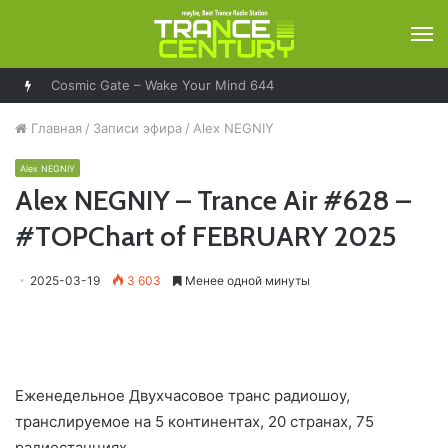
М
Cosmic Gate – Wake Your Mind 644
Главная
/
Записи эфира
/
Alex NEGNIY
Alex NEGNIY
Alex NEGNIY – Trance Air #628 –
#TOPChart of FEBRUARY 2025
2025-03-19
3 603
Менее одной минуты
Еженедельное Двухчасовое транс радиошоу,
транслируемое на 5 континентах, 20 странах, 75
радиостанциях