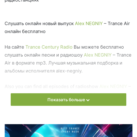
Слушать онлайн новый выпуск
Alex NEGNIY
– Trance Air
онлайн бесплатно
На сайте
Trance Century Radio
Вы можете бесплатно
слушать онлайн песни и радиошоу
Alex NEGNIY
– Trance
Air в формате mp3. Лучшая музыкальная подборка и
альбомы исполнителя alex-negniy.
Also you can find all episodes of radioshow
Alex NEGNIY
–
Trance Air Free Listen and Download MP3
Показать больше
Ближайший эфир:
Среда