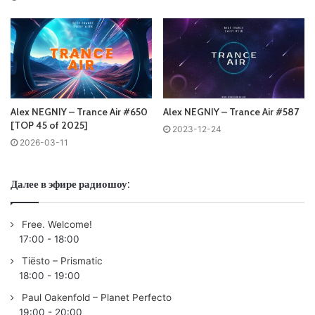
Ваша оценка:
4.88
(
5
votes)
Alex NEGNIY – Trance Air #650
Alex NEGNIY – Trance Air #587
[TOP 45 of 2025]
2023-12-24
2026-03-11
Далее в эфире радиошоу:
Free. Welcome!
17:00
-
18:00
Tiësto – Prismatic
18:00
-
19:00
Paul Oakenfold – Planet Perfecto
19:00
-
20:00