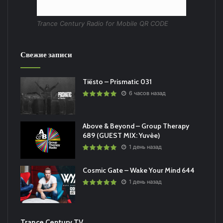
Trance Century Radio for Mobile QR CODE
Свежие записи
Tiësto – Prismatic 031
6 часов назад
Above & Beyond – Group Therapy
689 (GUEST MIX: Yuvèe)
1 день назад
Cosmic Gate – Wake Your Mind 644
1 день назад
Trance Century TV