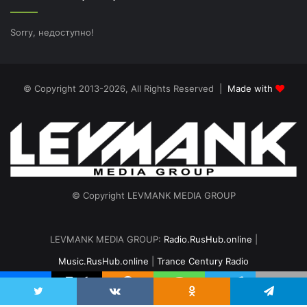
Sorry, недоступно!
© Copyright 2013-2026, All Rights Reserved |
Made with
© Copyright LEVMANK MEDIA GROUP
LEVMANK MEDIA GROUP:
Radio.RusHub.online
|
Music.RusHub.online
|
Trance Century Radio
Главная
Радио
#TranceFresh
Записи эфира
О проекте
vk.com
Odnoklassniki
Telegram
Twitter
VKontakte
Odnoklassniki
Telegram