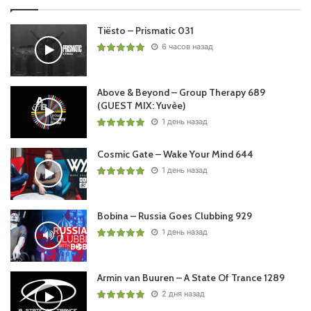
Tiësto – Prismatic 031
6 часов назад
Above & Beyond – Group Therapy 689
(GUEST MIX: Yuvèe)
1 день назад
Cosmic Gate – Wake Your Mind 644
1 день назад
Bobina – Russia Goes Clubbing 929
1 день назад
Armin van Buuren – A State Of Trance 1289
2 дня назад