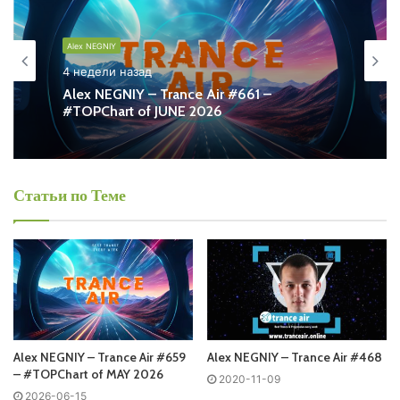
Alex NEGNIY - Trance Air
Alex NEGNIY
Запись выпусков
4 недели назад
Alex NEGNIY – Trance Air #661 –
#TOPChart of JUNE 2026
Слушай и добавляй плейлист VK:
Статьи по Теме
Tracklist:
Понравился выпуск?
Alex NEGNIY – Trance Air #659
Alex NEGNIY – Trance Air #468
– #TOPChart of MAY 2026
2020-11-09
2026-06-15