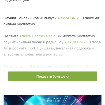
Слушать онлайн новый выпуск
Alex NEGNIY
– Trance Air
онлайн бесплатно
На сайте
Trance Century Radio
Вы можете бесплатно
слушать онлайн песни и радиошоу
Alex NEGNIY
– Trance
Air в формате mp3. Лучшая музыкальная подборка и
альбомы исполнителя alex-negniy.
Also you can find all episodes of radioshow
Alex NEGNIY
–
Trance Air Free Listen and Download MP3
Показать больше
Ближайший эфир:
Среда