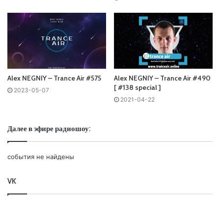
Ваша оценка:
4.88
(
5
votes)
Alex NEGNIY – Trance Air #575
Alex NEGNIY – Trance Air #490
[ #138 special ]
2023-05-07
2021-04-22
Далее в эфире радиошоу:
события не найдены
VK