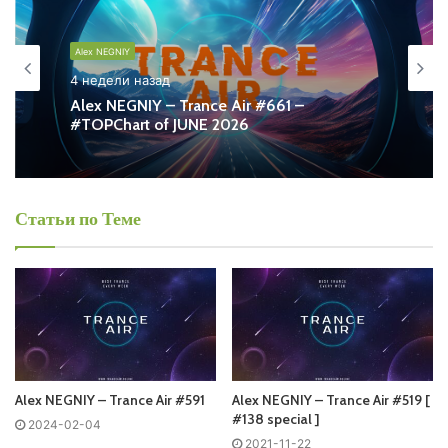
Alex NEGNIY - Trance Air
Alex NEGNIY
Запись выпусков
4 недели назад
Alex NEGNIY – Trance Air #661 –
#TOPChart of JUNE 2026
Слушай и добавляй плейлист VK:
Статьи по Теме
Tracklist:
Понравился выпуск?
Alex NEGNIY – Trance Air #591
Alex NEGNIY – Trance Air #519 [
#138 special ]
2024-02-04
2021-11-22