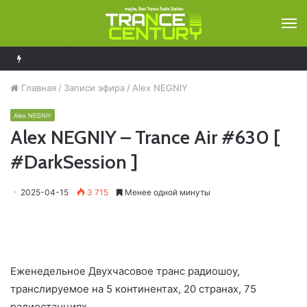
М
Armin van Buuren – A State Of Trance 1289
Главная
/
Записи эфира
/
Alex NEGNIY
Alex NEGNIY
Alex NEGNIY – Trance Air #630 [
#DarkSession ]
2025-04-15
3 715
Менее одной минуты
Еженедельное Двухчасовое транс радиошоу,
транслируемое на 5 континентах, 20 странах, 75
радиостанциях