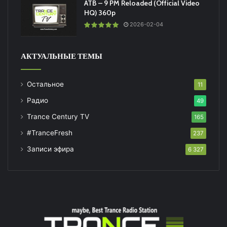
ATB – 9 PM Reloaded (Official Video
HQ) 360p
2026-02-04
АКТУАЛЬНЫЕ ТЕМЫ
Остальное
11
Радио
49
Trance Century TV
165
#TranceFresh
237
Записи эфира
6 327