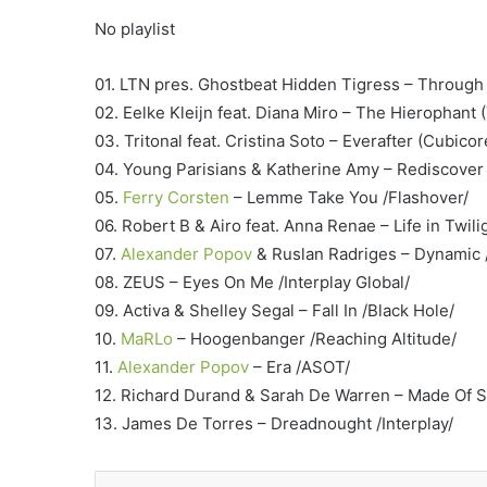
No playlist
01. LTN pres. Ghostbeat Hidden Tigress – Through
02. Eelke Kleijn feat. Diana Miro – The Hierophan
03. Tritonal feat. Cristina Soto – Everafter (Cubic
04. Young Parisians & Katherine Amy – Rediscover
05.
Ferry Corsten
– Lemme Take You /Flashover/
06. Robert B & Airo feat. Anna Renae – Life in Twili
07.
Alexander Popov
& Ruslan Radriges – Dynamic /
08. ZEUS – Eyes On Me /Interplay Global/
09. Activa & Shelley Segal – Fall In /Black Hole/
10.
MaRLo
– Hoogenbanger /Reaching Altitude/
11.
Alexander Popov
– Era /ASOT/
12. Richard Durand & Sarah De Warren – Made Of 
13. James De Torres – Dreadnought /Interplay/