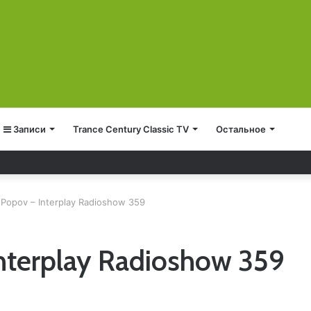
Записи
Trance Century Classic TV
Остальное
 Popov – Interplay Radioshow 359
nterplay Radioshow 359