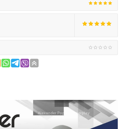
Alexander Popov – Interplay
Radioshow 619