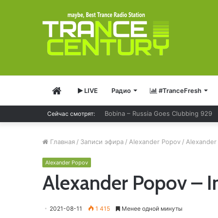
Главная
LIVE
Радио
#TranceFresh
Bobina – Russia Goes Clubbing 929
Сейчас смотрят:
Главная
/
Записи эфира
/
Alexander Popov
/
Alexander
Alexander Popov
Alexander Popov – I
2021-08-11
1 415
Менее одной минуты