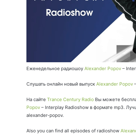
Еженедельное радиошоу
Alexander Popov
– Inte
Слушать онлайн новый выпуск
Alexander Popov
–
На сайте
Trance Century Radio
Вы можете беспла
Popov
– Interplay Radioshow в формате mp3. Лу
alexander-popov.
Also you can find all episodes of radioshow
Alexan