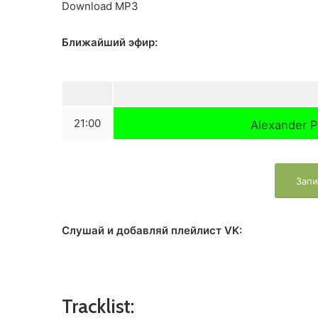
Download MP3
Ближайший эфир:
21:00
Alexander P
Запи
Слушай и добавляй плейлист VK:
Tracklist: