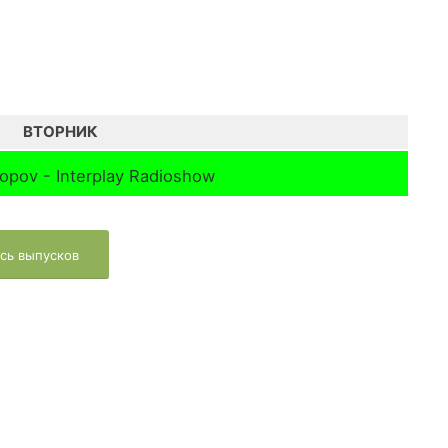
ВТОРНИК
opov - Interplay Radioshow
сь выпусков