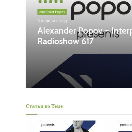
Alexander Popov
3 недели назад
Alexander Popov – Inter
Radioshow 617
Статьи по Теме