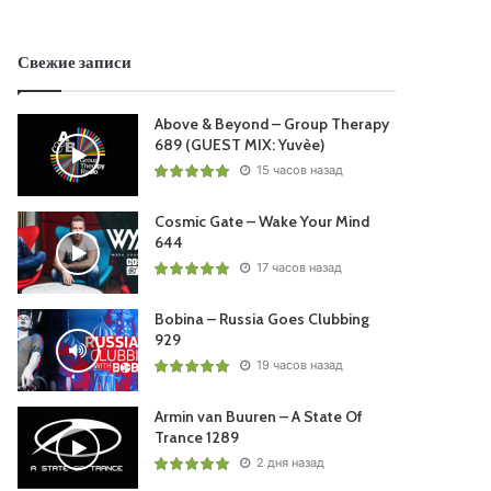
Свежие записи
Above & Beyond – Group Therapy
689 (GUEST MIX: Yuvèe)
15 часов назад
Cosmic Gate – Wake Your Mind
644
17 часов назад
Bobina – Russia Goes Clubbing
929
19 часов назад
Armin van Buuren – A State Of
Trance 1289
2 дня назад