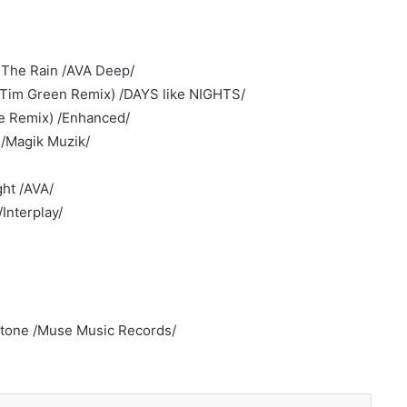
 The Rain /AVA Deep/
t (Tim Green Remix) /DAYS like NIGHTS/
ore Remix) /Enhanced/
 /Magik Muzik/
ght /AVA/
Interplay/
Stone /Muse Music Records/