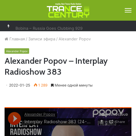
М
Bobina – Russia Goes Clubbing 929
Главная
/
Записи эфира
/
Alexander Popov
Alexander Popov
Alexander Popov – Interplay
Radioshow 383
2022-01-25
1 289
Менее одной минуты