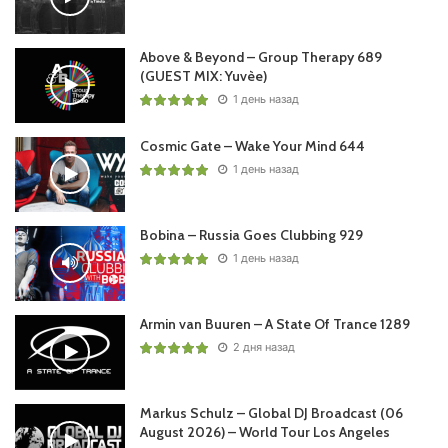
Above & Beyond – Group Therapy 689
Пользовательская оценка:
Будь первым !
(GUEST MIX: Yuvèe)
1 день назад
Cosmic Gate – Wake Your Mind 644
1 день назад
Bobina – Russia Goes Clubbing 929
1 день назад
Armin van Buuren – A State Of Trance 1289
2 дня назад
Markus Schulz – Global DJ Broadcast (06
August 2026) – World Tour Los Angeles