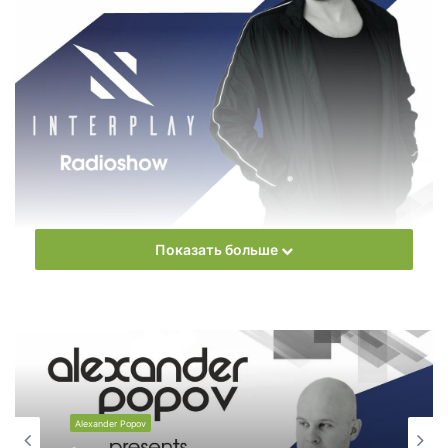
Показать больше
Еженедельное радиошоу
Alexander Popov
– Interplay
Radioshow
Слушать онлайн новый выпуск
Alexander Popov
–
Interplay Radioshow онлайн бесплатно
Alexander Popov