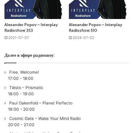
Слушай и добавляй плейлист VK:
Alexander Popov – Interplay
Alexander Popov – Interplay
Radioshow 353
Radioshow 510
2021-07-07
2024-07-02
Tracklist:
Далее в эфире радиошоу:
No playlist
01. Jordin Post – Jupiter /Colorize/
Free. Welcome!
02. Soroush Yarahmadi – Lost In Galaxy /Interplay Flow/
17:00
-
18:00
03.
Andrew Rayel
& Takis feat. Zagata – Closer (AVIRA
Tiësto – Prismatic
Remix) /
Find Your Harmony
/
18:00
-
19:00
04. Sam Bagira – Realism /Interplay Flow/
Paul Oakenfold – Planet Perfecto
05.
Cosmic Gate
& Olivia Sebastianelli – We Got The Fire
19:00
-
20:00
/Wake Your Mind Records/
Cosmic Gate – Wake Your Mind Radio
06. Ahmed Helmy – What If! /Serendipity Muzik/
20:00
-
21:00
07. Jaymee Miller & Alexandra Badoi – Sail Away /RaveUp