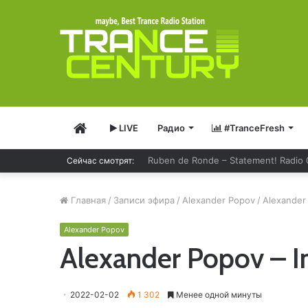
Главная
LIVE
Радио
#TranceFresh
Ruben de Ronde – Statement! Radio
Сейчас смотрят:
Главная
/
Записи эфира
/
Alexander Popov
/
Alexander
Alexander Popov
Alexander Popov – I
2022-02-02
1 302
Менее одной минуты