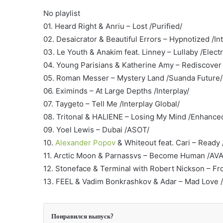
No playlist
01. Heard Right & Anriu – Lost /Purified/
02. Desaicrator & Beautiful Errors – Hypnotized /In
03. Le Youth & Anakim feat. Linney – Lullaby /Elect
04. Young Parisians & Katherine Amy – Rediscover
05. Roman Messer – Mystery Land /Suanda Future/
06. Eximinds – At Large Depths /Interplay/
07. Taygeto – Tell Me /Interplay Global/
08. Tritonal & HALIENE – Losing My Mind /Enhance
09. Yoel Lewis – Dubai /ASOT/
10.
Alexander Popov
& Whiteout feat. Cari – Ready /
11. Arctic Moon & Parnassvs – Become Human /AVA
12. Stoneface & Terminal with Robert Nickson – Fr
13. FEEL & Vadim Bonkrashkov & Adar – Mad Love 
Понравился выпуск?