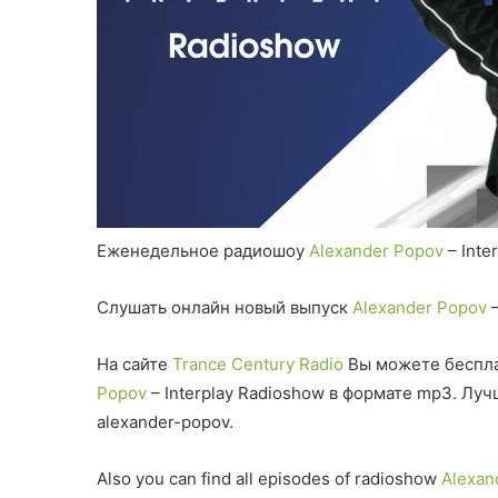
Еженедельное радиошоу
Alexander Popov
– Inte
Слушать онлайн новый выпуск
Alexander Popov
–
На сайте
Trance Century Radio
Вы можете беспла
Popov
– Interplay Radioshow в формате mp3. Лу
alexander-popov.
Also you can find all episodes of radioshow
Alexan