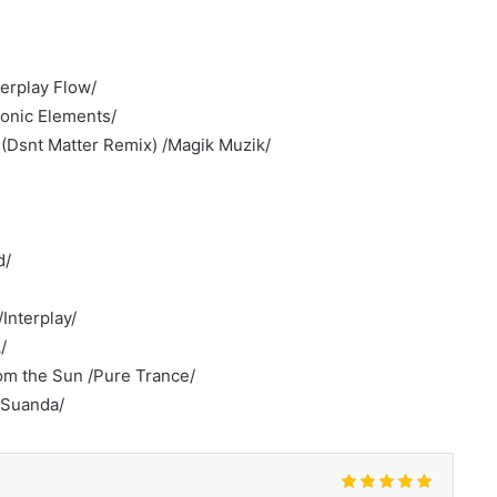
terplay Flow/
ronic Elements/
 (Dsnt Matter Remix) /Magik Muzik/
d/
Interplay/
/
om the Sun /Pure Trance/
/Suanda/