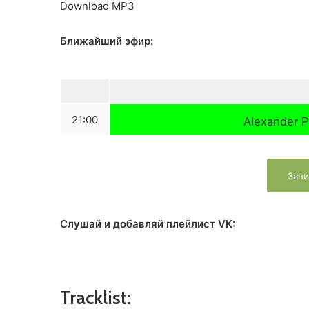
Download MP3
Ближайший эфир:
21:00
Alexander P
Запи
Слушай и добавляй плейлист VK:
Tracklist: