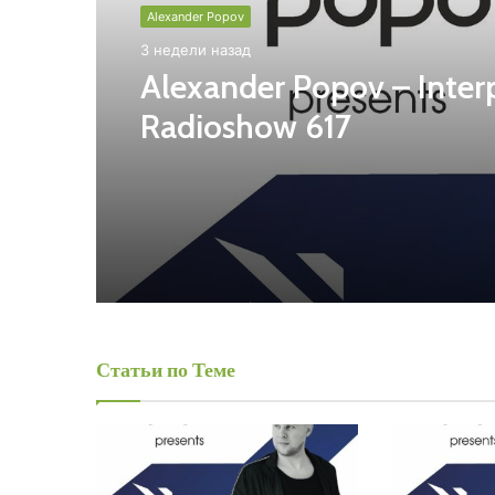
Alexander Popov
3 недели назад
Alexander Popov – Inter
Radioshow 617
Статьи по Теме