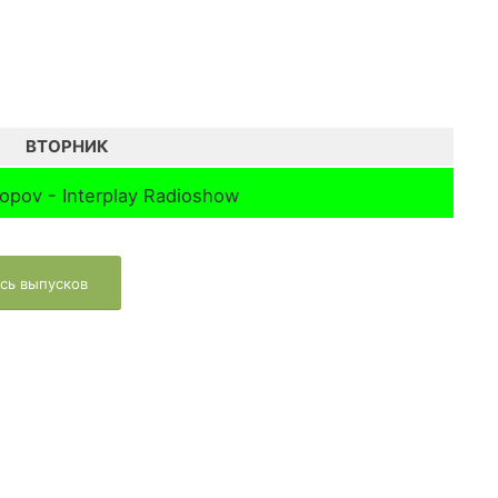
ВТОРНИК
opov - Interplay Radioshow
сь выпусков