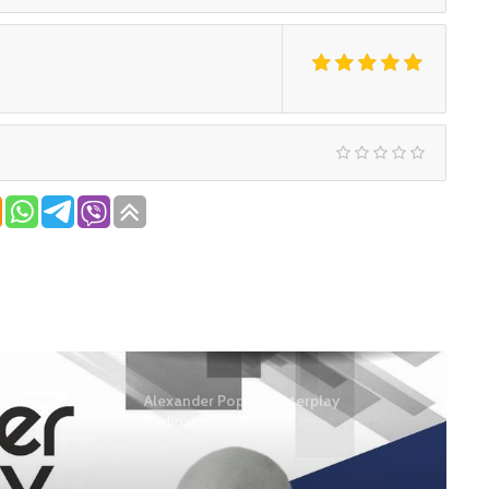
Alexander Popov – Interplay
Radioshow 619