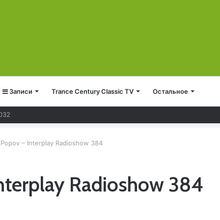
Записи
Trance Century Classic TV
Остальное
 032
 Popov – Interplay Radioshow 384
nterplay Radioshow 384