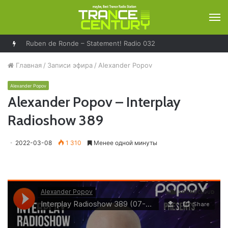
М
Solarstone – Pure Trance Radio 489
Главная
/
Записи эфира
/
Alexander Popov
Alexander Popov
Alexander Popov – Interplay
Radioshow 389
2022-03-08
1 310
Менее одной минуты