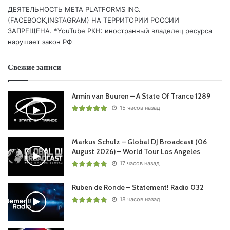
07.
Markus Schulz
Presents Dakota – Manray
ДЕЯТЕЛЬНОСТЬ МЕТА PLATFORMS INC.
/Coldharbour/
(FACEBOOK,INSTAGRAM) НА ТЕРРИТОРИИ РОССИИ
08.
Alexander Popov
&
Paul Oakenfold
– Love You Back
ЗАПРЕЩЕНА. *YouTube РКН: иностранный владелец ресурса
нарушает закон РФ
/Interplay/
09. Brosso & Dmitrii G – Baikal (Denis Sender Remix)
Свежие записи
/Interplay/
10. HALIENE & Maratone – Make It To Tomorrow (
Alexander
Armin van Buuren – A State Of Trance 1289
Popov
Remix) /2Rock Recordings/
15 часов назад
11. Damian Wasse & Dmitry Chelnokov – Beyond The
Horizon /Interplay Global/
12. Roman Messer & Cari – Silence /Suanda/
Markus Schulz – Global DJ Broadcast (06
13. Cubetonic – The Sense Of Gravity /Unique Sense/
August 2026) – World Tour Los Angeles
17 часов назад
Понравился выпуск?
Ruben de Ronde – Statement! Radio 032
18 часов назад