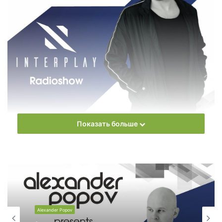
Показать больше
Еженедельное радиошоу
Alexander Popov
– Interplay
Radioshow
Слушать онлайн новый выпуск
Alexander Popov
–
Interplay Radioshow онлайн бесплатно
Alexander Popov