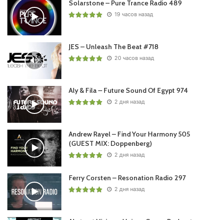
Solarstone – Pure Trance Radio 489
19 часов назад
JES – Unleash The Beat #718
Пользовательская оценка:
Будь первым !
20 часов назад
Aly & Fila – Future Sound Of Egypt 974
2 дня назад
Andrew Rayel – Find Your Harmony 505
(GUEST MIX: Doppenberg)
2 дня назад
Ferry Corsten – Resonation Radio 297
2 дня назад