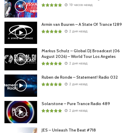
19 часов назад
Понравился выпуск?
Armin van Buuren – A State Of Trance 1289
2 дня назад
Markus Schulz – Global DJ Broadcast (06
August 2026) – World Tour Los Angeles
2 дня назад
Ваша оценка:
4.5
(
1
votes)
Ruben de Ronde – Statement! Radio 032
2 дня назад
Solarstone – Pure Trance Radio 489
2 дня назад
JES – Unleash The Beat #718