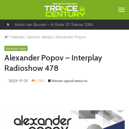
М
Armin van Buuren – A State Of Trance 1289
Главная
/
Записи эфира
/
Alexander Popov
Alexander Popov
Alexander Popov – Interplay
Radioshow 478
2023-11-21
1 743
Менее одной минуты