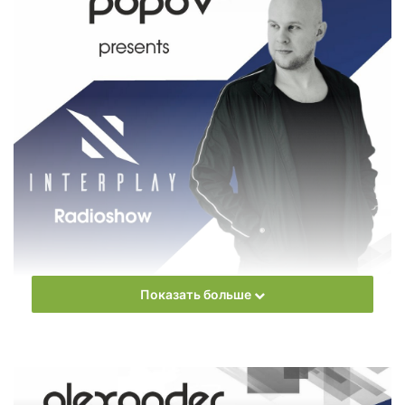
Показать больше
Еженедельное радиошоу
Alexander Popov
– Interplay
Radioshow