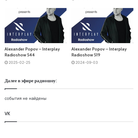
Запись выпусков
Слушай и добавляй плейлист VK:
Alexander Popov – Interplay
Alexander Popov – Interplay
Radioshow 544
Radioshow 519
2025-02-25
2024-09-03
Tracklist:
Далее в эфире радиошоу:
No playlist
01. Filatov & Karas,
Bobina
– Slow /Uniqode Lab/
события не найдены
02. Eximinds & Alexander Komarov & Lyd14 – Stargirl
/Interplay/
VK
03.
Alexander Popov
& Brandon Mignacca – In The Rain
/Interplay/
04. The Opposiz – Rebirth /Interplay Flow/