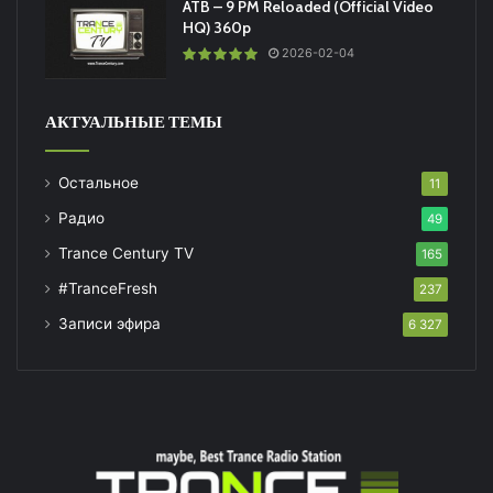
ATB – 9 PM Reloaded (Official Video
HQ) 360p
2026-02-04
АКТУАЛЬНЫЕ ТЕМЫ
Остальное
11
Радио
49
Trance Century TV
165
#TranceFresh
237
Записи эфира
6 327