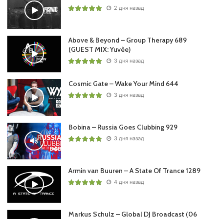
Понравился выпуск?
2 дня назад
Above & Beyond – Group Therapy 689
(GUEST MIX: Yuvèe)
3 дня назад
Cosmic Gate – Wake Your Mind 644
3 дня назад
Ваша оценка:
4.5
(
1
votes)
Bobina – Russia Goes Clubbing 929
3 дня назад
Armin van Buuren – A State Of Trance 1289
4 дня назад
Markus Schulz – Global DJ Broadcast (06