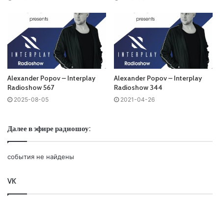
Запись выпусков
Слушай и добавляй плейлист VK:
Alexander Popov – Interplay
Alexander Popov – Interplay
Radioshow 567
Radioshow 344
2025-08-05
2021-04-26
Tracklist:
Далее в эфире радиошоу:
No playlist
01. Han Beukers – Nebula /Interplay Flow/
события не найдены
02. Seegy x Kaimei – Easy /Interplay Flow/
03. Fedo – Up All Night /Interplay Unity/
VK
04. Chester Young & John Dahlback feat. Émilie Rachel –
No Focus /Self Release/
05. R-CHY X JON T – The Pulse /FLAVA/