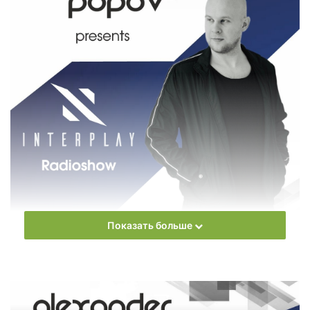
Показать больше
Еженедельное радиошоу
Alexander Popov
– Interplay
Radioshow