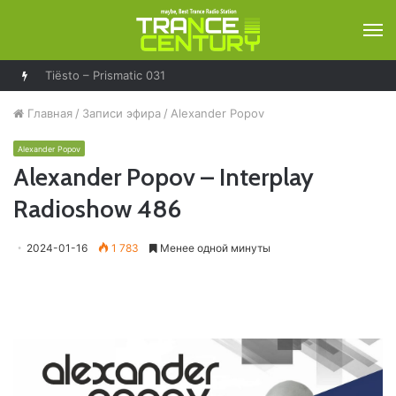
М
Главная
/
Записи эфира
/
Alexander Popov
Alexander Popov
Alexander Popov – Interplay
Radioshow 486
2024-01-16
1 783
Менее одной минуты