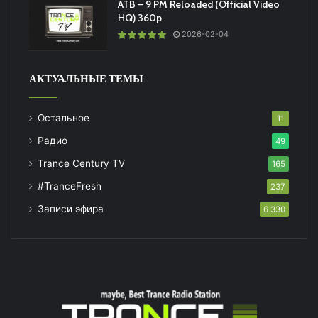
ATB – 9 PM Reloaded (Official Video
HQ) 360p
2026-02-04
АКТУАЛЬНЫЕ ТЕМЫ
Остальное
11
Радио
49
Trance Century TV
165
#TranceFresh
237
Записи эфира
6 330