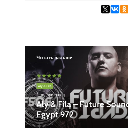
Читать дальше
Aly & Fila
2 недели назад
Aly & Fila – Future Soun
Egypt 972