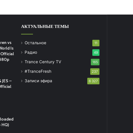
АКТУАЛЬНЫЕ ТЕМЫ
ren vs
Остальное
11
World Is
Радио
49
Official
 480p
Trance Century TV
165
#TranceFresh
237
 JES –
Записи эфира
6 327
fficial
eloaded
o HQ)