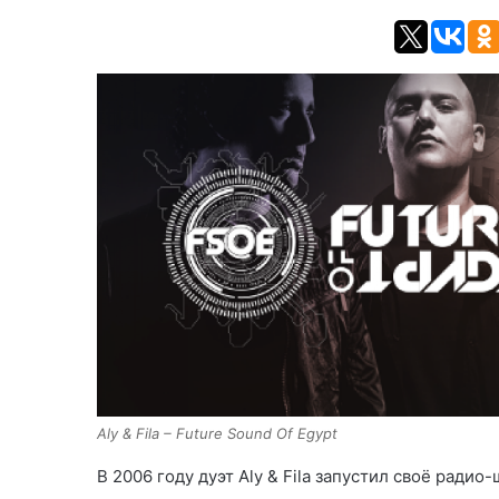
Aly & Fila – Future Sound Of Egypt
В 2006 году дуэт Aly & Fila запустил своё радио-