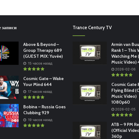
 записи
Trance Century TV
Above & Beyond –
Armin van Buu
Group Therapy 689
Rank 1 – This 
(GUEST MIX: Yuvèe)
Watching Me (
Music Video)
15 часов назад
2026-02-06
Cosmic Gate – Wake
Your Mind 644
Cosmic Gate &
Flying Blind (O
17 часов назад
Music Video)
1080p60
Bobina – Russia Goes
2026-02-05
Clubbing 929
19 часов назад
ATB – 9 PM R
(Official Vide
360p