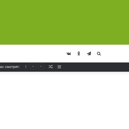
vk.com
Odnoklassniki
Telegram
Искать
Armin van Buuren – A State Of Trance 1289
Случайная
Sidebar
ас смотрят:
Статья