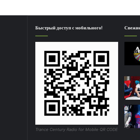
Быстрый доступ с мобильного!
Свежие
Trance Century Radio for Mobile QR CODE