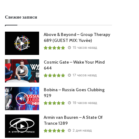
Свежие записи
Above & Beyond – Group Therapy
689 (GUEST MIX: Yuvèe)
15 часов назад
Cosmic Gate – Wake Your Mind
644
17 часов назад
Bobina – Russia Goes Clubbing
929
19 часов назад
Armin van Buuren – A State Of
Trance 1289
2 дня назад