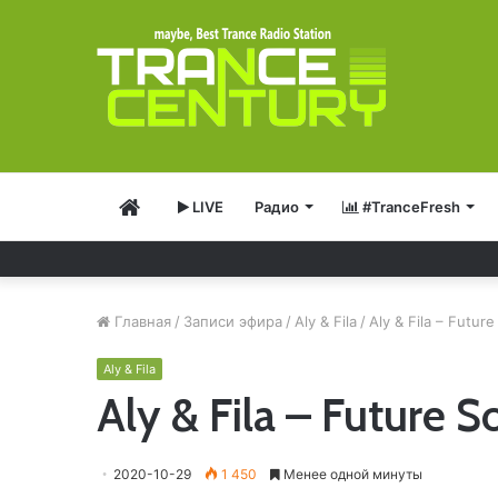
Главная
LIVE
Радио
#TranceFresh
Главная
/
Записи эфира
/
Aly & Fila
/
Aly & Fila – Futur
Aly & Fila
Aly & Fila – Future 
2020-10-29
1 450
Менее одной минуты