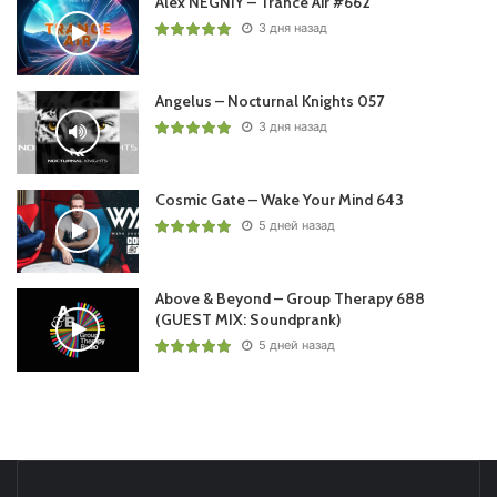
Alex NEGNIY – Trance Air #662
3 дня назад
Angelus – Nocturnal Knights 057
3 дня назад
Cosmic Gate – Wake Your Mind 643
5 дней назад
Above & Beyond – Group Therapy 688
(GUEST MIX: Soundprank)
5 дней назад