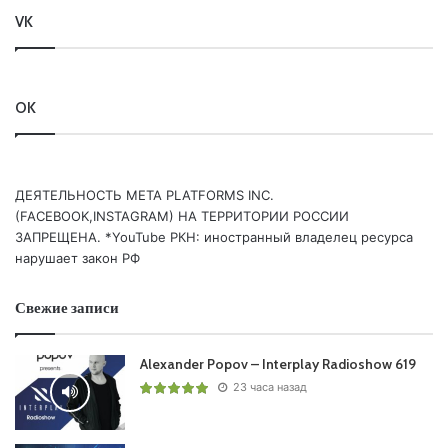
16 Beatman & Ludmilla – Sivam (Greg Downey Remix)
VK
/SKULLDUGGERY (BLACK HOLE)/
17 Matt Bukovski & Tiff Lacey – Speak Your Name /AVA
WHITE/
OK
18 David Nimmo – What Goes Up Must Come Down
/AFTERDARK (BLACK HOLE)/
19 Onova – Angelic /REGENERATE (BLACK HOLE)/
ДЕЯТЕЛЬНОСТЬ МЕТА PLATFORMS INC.
20 Gayax – Beautiful Life /PURE TRANCE NEON/
(FACEBOOK,INSTAGRAM) НА ТЕРРИТОРИИ РОССИИ
21 Harmonic Rush – Sad But True /BLUE SOHO/
ЗАПРЕЩЕНА. *YouTube РКН: иностранный владелец ресурса
22 Nicolas Menicou – Invincible /REGENERATE (BLACK
нарушает закон РФ
HOLE)/
23 Adam Taylor & Jan Johnston – Bouncing Between
Свежие записи
Memories /PURE TRANCE (BLACK HOLE)/
24 Alikast & Nick V – Straight To Heaven /MONSTER NEOS/
Alexander Popov – Interplay Radioshow 619
25 Aly & Fila vs. Luke Bond ft. Audrey Gallagher – Million
23 часа назад
Voices (Billy Gillies Remix) /FSOE/