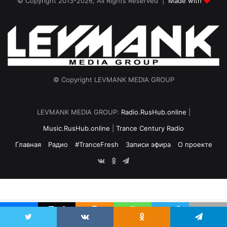
© Copyright 2013-2026, All Rights Reserved |
Made with
© Copyright LEVMANK MEDIA GROUP
LEVMANK MEDIA GROUP:
Radio.RusHub.online
|
Music.RusHub.online
|
Trance Century Radio
Главная
Радио
#TranceFresh
Записи эфира
О проекте
vk.com
Odnoklassniki
Telegram