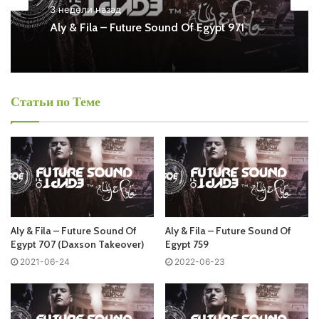
3 недели назад
Aly & Fila – Future Sound Of Egypt 971
Понедельник
Aly & Fila - Future Sound Of Egypt
Статьи по Теме
Запись выпусков
Слушай и добавляй плейлист VK:
Tracklist:
Aly & Fila – Future Sound Of
Aly & Fila – Future Sound Of
Egypt 707 (Daxson Takeover)
Egypt 759
2021-06-24
2022-06-23
No playlist
01 Michael Christian – Underwater Dreams /TULUA/
02 Liam Sieker & B-Tham – Zenticle (Ewan Rill Remix)