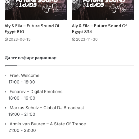
/LATE NIGHT/
03 VillaNaranjos – Guadalest /FSOE PARALLELS/
04 Highasakite – God Don’t Leave Me (
Solarstone
Subterranean Mix)
Aly & Fila – Future Sound Of
Aly & Fila – Future Sound Of
Egypt 810
Egypt 834
05 VillaNaranjos – Cala D’Hort /FSOE PARALLELS/
2023-06-15
2023-11-30
06 Varsente – The Gateway Through Time /ABORA OLÉ/
07 Arksun & Hodel – Eternity /FLASHOVER TRANCE/
08 Exouler & Sam Laxton – Bloom /NOCTURNAL KNIGHTS/
Далее в эфире радиошоу:
09 Nicholson – Determine Your Life /FSOE/
10 XiJaro & Pitch & JTwo0 – Out Of This World /FSOE/
Free. Welcome!
11 Marc Aurel – Running (Elucidus Remix) /FSOE FABLES/
17:00
-
18:00
12 Mark Norman – Overkill (Kriess Guyte Remix) /MAGIK
Fonarev – Digital Emotions
MUZIK (BLACK HOLE)/
18:00
-
19:00
13 Chris Schweizer & Allen Watts – Cabrones /WHO’S
Markus Schulz – Global DJ Broadcast
AFRAID OF 138 (ARMADA)/
19:00
-
21:00
14 Arctic Ocean & Henry Moe – Resurgence /REGENERATE
Armin van Buuren – A State Of Trance
(BLACK HOLE)/
21:00
-
23:00
15 Christopher Corrigan – Kauai /ALTER EGO/