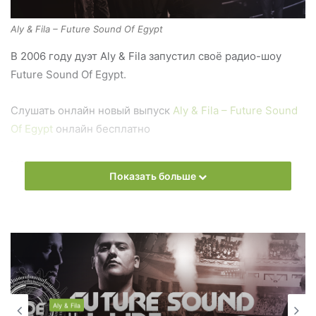
Aly & Fila – Future Sound Of Egypt
В 2006 году дуэт Aly & Fila запустил своё радио-шоу
Future Sound Of Egypt.
Слушать онлайн новый выпуск
Aly & Fila – Future Sound
Of Egypt
онлайн бесплатно
На сайте
Trance Century Radio
Вы можете бесплатно
Показать больше
слушать онлайн песни и радиошоу
Aly & Fila – Future
Sound Of Egypt
в формате mp3. Лучшая музыкальная
подборка и альбомы исполнителя aly-fila.
Also you can find all episodes of radioshow
Aly & Fila –
Future Sound Of Egypt
Free Listen and Download MP3
Aly & Fila
Ближайший эфир: