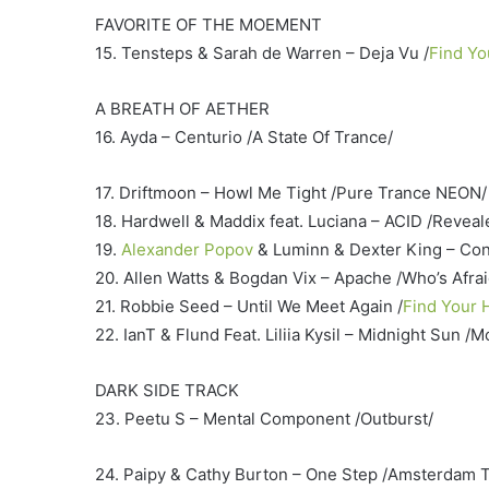
FAVORITE OF THE MOEMENT
15. Tensteps & Sarah de Warren – Deja Vu /
Find Y
A BREATH OF AETHER
16. Ayda – Centurio /A State Of Trance/
17. Driftmoon – Howl Me Tight /Pure Trance NEON/
18. Hardwell & Maddix feat. Luciana – ACID /Reveal
19.
Alexander Popov
& Luminn & Dexter King – Cons
20. Allen Watts & Bogdan Vix – Apache /Who’s Afrai
21. Robbie Seed – Until We Meet Again /
Find Your
22. IanT & Flund Feat. Liliia Kysil – Midnight Sun /
DARK SIDE TRACK
23. Peetu S – Mental Component /Outburst/
24. Paipy & Cathy Burton – One Step /Amsterdam 