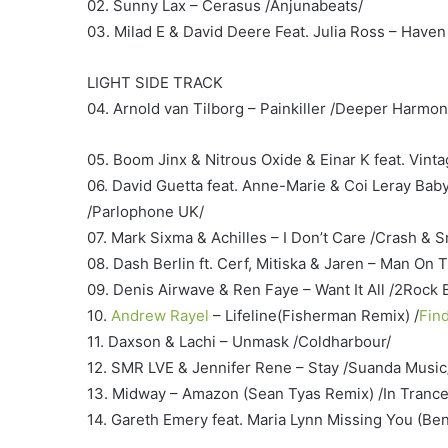
02. Sunny Lax – Cerasus /Anjunabeats/
03. Milad E & David Deere Feat. Julia Ross – Have
LIGHT SIDE TRACK
04. Arnold van Tilborg – Painkiller /Deeper Harmon
05. Boom Jinx & Nitrous Oxide & Einar K feat. Vint
06. David Guetta feat. Anne-Marie & Coi Leray Bab
/Parlophone UK/
07. Mark Sixma & Achilles – I Don’t Care /Crash & S
08. Dash Berlin ft. Cerf, Mitiska & Jaren – Man On
09. Denis Airwave & Ren Faye – Want It All /2Rock 
10.
Andrew Rayel
– Lifeline(Fisherman Remix) /
Fin
11. Daxson & Lachi – Unmask /Coldharbour/
12. SMR LVE & Jennifer Rene – Stay /Suanda Music
13. Midway – Amazon (Sean Tyas Remix) /In Trance
14. Gareth Emery feat. Maria Lynn Missing You (Ben