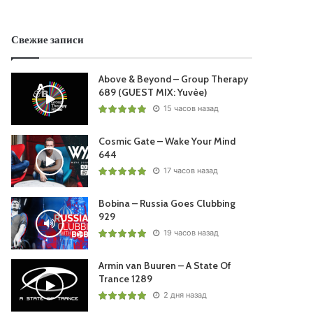
Свежие записи
Above & Beyond – Group Therapy
689 (GUEST MIX: Yuvèe)
15 часов назад
Cosmic Gate – Wake Your Mind
644
17 часов назад
Bobina – Russia Goes Clubbing
929
19 часов назад
Armin van Buuren – A State Of
Trance 1289
2 дня назад