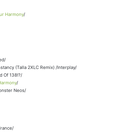
our Harmony
/
ed/
tancy (Talla 2XLC Remix) /Interplay/
d Of 138!?/
 Harmony
/
Monster Neos/
Trance/