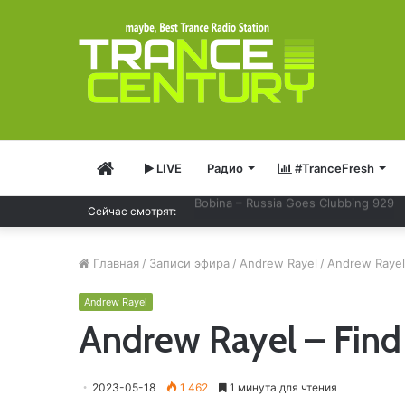
Главная
LIVE
Радио
#TranceFresh
Armin van Buuren – A State Of Tranc
Сейчас смотрят:
Главная
/
Записи эфира
/
Andrew Rayel
/
Andrew Rayel
Andrew Rayel
Andrew Rayel – Fin
2023-05-18
1 462
1 минута для чтения