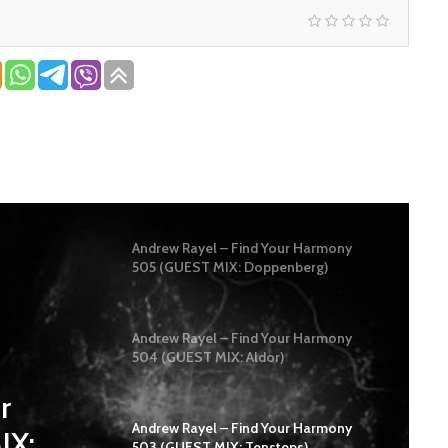
Andrew Rayel – Find Your Harmony
505 (GUEST MIX: Doppenberg)
Andrew Rayel – Find Your Harmony
504 (GUEST MIX: Aldor)
r
Andrew Rayel – Find Your Harmony
IX:
503 (GUEST MIX: Tensteps)