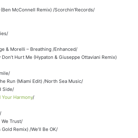
n (Ben McConnell Remix) /Scorchin’Records/
ies/
age & Morelli – Breathing /Enhanced/
y Don’t Hurt Me (Hypaton & Giuseppe Ottaviani Remix)
mile/
 The Run (Miami Edit) /North Sea Music/
B Side/
d Your Harmony
/
/
 We Trust/
 Gold Remix) /We’ll Be OK/