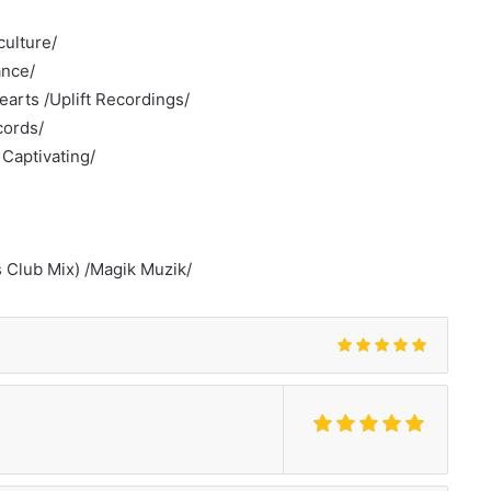
culture/
ance/
arts /Uplift Recordings/
cords/
Captivating/
s Club Mix) /Magik Muzik/