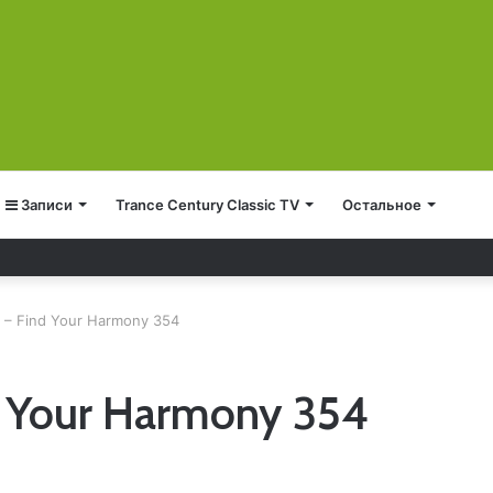
Записи
Trance Century Classic TV
Остальное
e 1289
 – Find Your Harmony 354
d Your Harmony 354