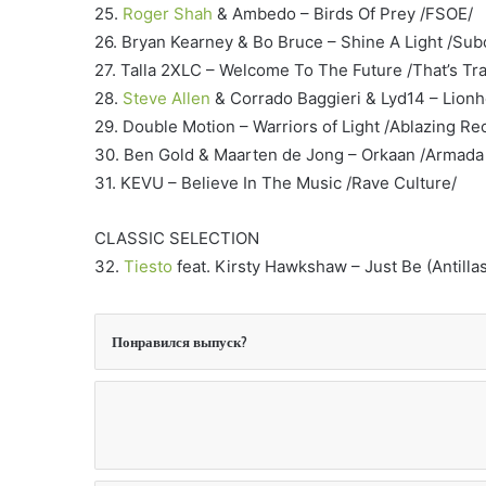
25.
Roger Shah
& Ambedo – Birds Of Prey /FSOE/
26. Bryan Kearney & Bo Bruce – Shine A Light /Sub
27. Talla 2XLC – Welcome To The Future /That’s Tr
28.
Steve Allen
& Corrado Baggieri & Lyd14 – Lionhe
29. Double Motion – Warriors of Light /Ablazing Re
30. Ben Gold & Maarten de Jong – Orkaan /Armada 
31. KEVU – Believe In The Music /Rave Culture/
CLASSIC SELECTION
32.
Tiesto
feat. Kirsty Hawkshaw – Just Be (Antilla
Понравился выпуск?