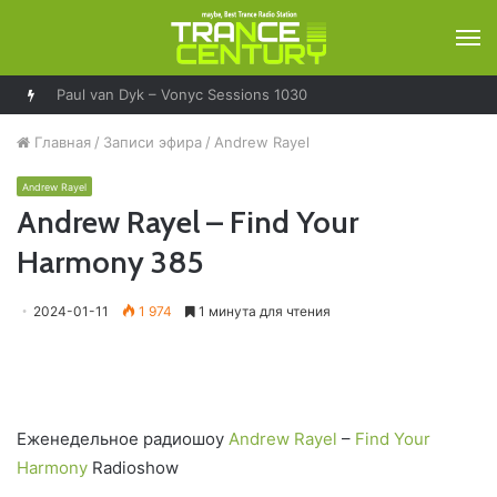
М
Главная
/
Записи эфира
/
Andrew Rayel
Andrew Rayel
Andrew Rayel – Find Your
Harmony 385
2024-01-11
1 974
1 минута для чтения
Еженедельное радиошоу
Andrew Rayel
–
Find Your
Harmony
Radioshow