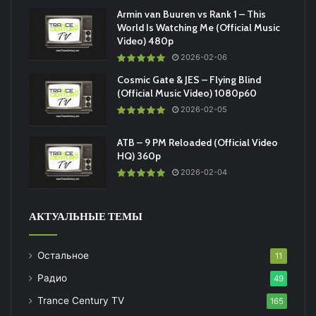
Armin van Buuren vs Rank 1 – This
World Is Watching Me (Official Music
Video) 480p
2026-02-06
Cosmic Gate & JES – Flying Blind
(Official Music Video) 1080p60
2026-02-05
ATB – 9 PM Reloaded (Official Video
HQ) 360p
2026-02-04
АКТУАЛЬНЫЕ ТЕМЫ
Остальное
11
Радио
49
Trance Century TV
165