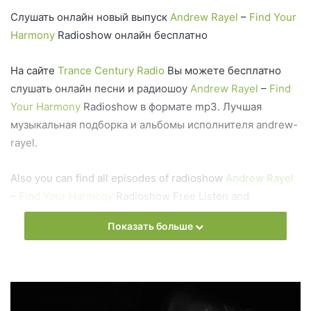
Слушать онлайн новый выпуск
Andrew Rayel
–
Find Your
Harmony
Radioshow онлайн бесплатно
На сайте
Trance Century Radio
Вы можете бесплатно
слушать онлайн песни и радиошоу
Andrew Rayel
–
Find
Your Harmony
Radioshow в формате mp3. Лучшая
музыкальная подборка и альбомы исполнителя andrew-
rayel.
Also you can find all episodes of radioshow
Andrew Rayel
–
Find Your Harmony
Radioshow Free Listen and
Download MP3
Показать больше
Ближайший эфир:
Понедельник