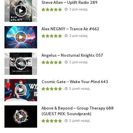
Steve Allen – Uplift Radio 289
Понравился выпуск?
3 дня назад
Alex NEGNIY – Trance Air #662
3 дня назад
Angelus – Nocturnal Knights 057
Пользовательская оценка:
Будь первым !
3 дня назад
Cosmic Gate – Wake Your Mind 643
5 дней назад
Above & Beyond – Group Therapy 688
(GUEST MIX: Soundprank)
5 дней назад