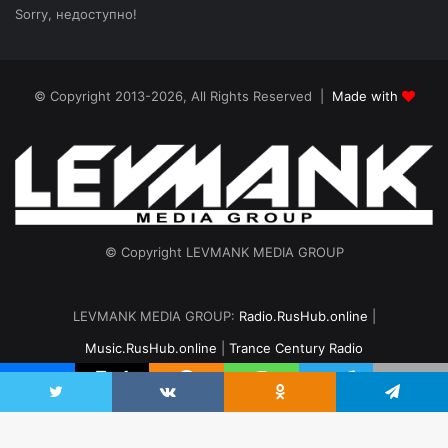
Sorry, недоступно!
© Copyright 2013-2026, All Rights Reserved |
Made with
© Copyright LEVMANK MEDIA GROUP
LEVMANK MEDIA GROUP:
Radio.RusHub.online
|
Music.RusHub.online
|
Trance Century Radio
Главная
Радио
#TranceFresh
Записи эфира
О проекте
vk.com
Odnoklassniki
Telegram
Twitter
VKontakte
Odnoklassniki
Telegram