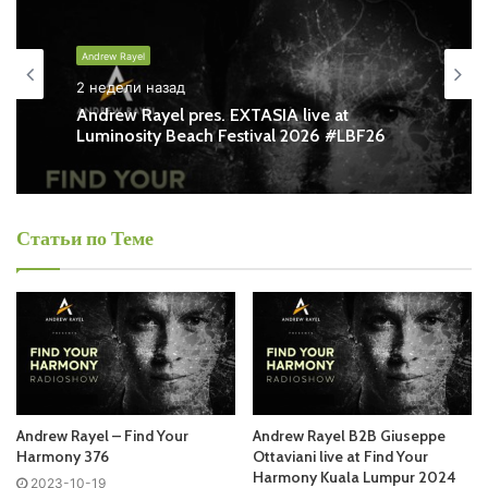
Andrew Rayel - Find Your Harmony
Andrew Rayel
Запись выпусков
2 недели назад
Andrew Rayel pres. EXTASIA live at
Luminosity Beach Festival 2026 #LBF26
Слушай и добавляй плейлист VK:
Статьи по Теме
Tracklist:
LIGHT SIDE TRACK
01. THE HIDD3NS & Michael Ra – Takhatum /Deeper
Harmonies/
02. Omnia – Feeling /ETRNTY/
Andrew Rayel – Find Your
Andrew Rayel B2B Giuseppe
Harmony 376
Ottaviani live at Find Your
03. Biskuwi & Fatum – Termination /Mercurial Tones/
Harmony Kuala Lumpur 2024
2023-10-19
04.
Armin van Buuren
feat. Wrabel – Feel Again (anamē