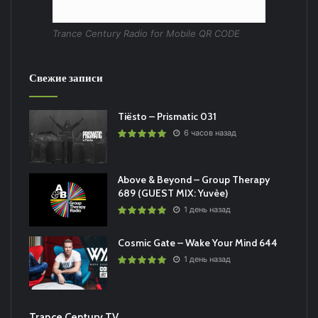
Trance Century Radio for Mobile QR CODE
Свежие записи
Tiësto – Prismatic 031
6 часов назад
Above & Beyond – Group Therapy
689 (GUEST MIX: Yuvèe)
1 день назад
Cosmic Gate – Wake Your Mind 644
1 день назад
Trance Century TV