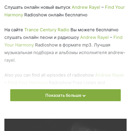
Слушать онлайн новый выпуск
Andrew Rayel
–
Find Your
Harmony
Radioshow онлайн бесплатно
На сайте
Trance Century Radio
Вы можете бесплатно
слушать онлайн песни и радиошоу
Andrew Rayel
–
Find
Your Harmony
Radioshow в формате mp3. Лучшая
музыкальная подборка и альбомы исполнителя andrew-
rayel.
Also you can find all episodes of radioshow
Andrew Rayel
–
Find Your Harmony
Radioshow Free Listen and
Download MP3
Показать больше
Ближайший эфир:
Понедельник