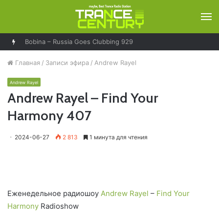
М
Bobina – Russia Goes Clubbing 929
Главная
/
Записи эфира
/
Andrew Rayel
Andrew Rayel
Andrew Rayel – Find Your
Harmony 407
2024-06-27
2 813
1 минута для чтения
Еженедельное радиошоу
Andrew Rayel
–
Find Your
Harmony
Radioshow