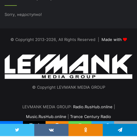
Sorry, недоступно!
© Copyright 2013-2026, All Rights Reserved |
Made with
© Copyright LEVMANK MEDIA GROUP
LEVMANK MEDIA GROUP:
Radio.RusHub.online
|
Music.RusHub.online
|
Trance Century Radio
Главная
Радио
#TranceFresh
Записи эфира
О проекте
vk.com
Odnoklassniki
Telegram
Twitter
VKontakte
Odnoklassniki
Telegram