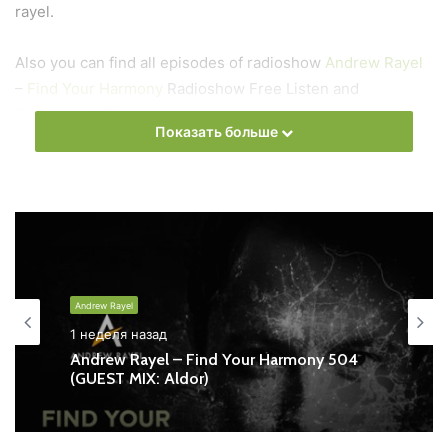
rayel.
Also you can find all episodes of radioshow
Andrew Rayel
–
Find Your Harmony
Radioshow Free Listen and
Download MP3
Показать больше
Ближайший эфир:
Понедельник
Andrew Rayel - Find Your Harmony
Andrew Rayel
Запись выпусков
1 неделя назад
Andrew Rayel – Find Your Harmony 504
(GUEST MIX: Aldor)
Слушай и добавляй плейлист VK: