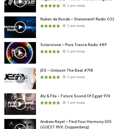
(FIND YOUR HARMONY)
2 дня назад
33. Aurora ft. Naimee Coleman – Sleeping Satellite
(Super8 Remix) | MULTIPLY
Ruben de Ronde – Statement! Radio 032
2 дня назад
Понравился выпуск?
Solarstone – Pure Trance Radio 489
2 дня назад
JES – Unleash The Beat #718
2 дня назад
Пользовательская оценка:
Будь первым !
Aly & Fila – Future Sound Of Egypt 974
3 дня назад
Andrew Rayel – Find Your Harmony 505
(GUEST MIX: Doppenberg)