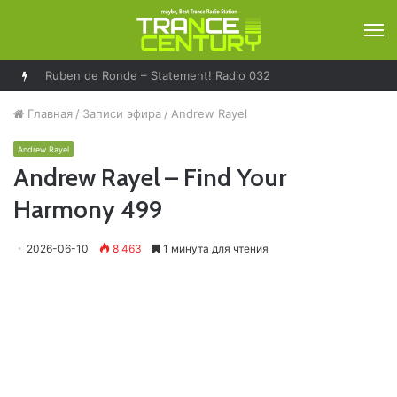
М
Ruben de Ronde – Statement! Radio 032
Главная
/
Записи эфира
/
Andrew Rayel
Andrew Rayel
Andrew Rayel – Find Your
Harmony 499
2026-06-10
8 463
1 минута для чтения