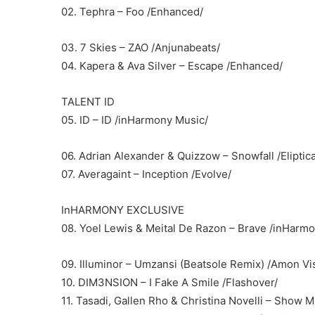
02. Tephra – Foo /Enhanced/
03. 7 Skies – ZAO /Anjunabeats/
04. Kapera & Ava Silver – Escape /Enhanced/
TALENT ID
05. ID – ID /inHarmony Music/
06. Adrian Alexander & Quizzow – Snowfall /Eliptic
07. Averagaint – Inception /Evolve/
InHARMONY EXCLUSIVE
08. Yoel Lewis & Meital De Razon – Brave /inHarm
09. Illuminor – Umzansi (Beatsole Remix) /Amon Vi
10. DIM3NSION – I Fake A Smile /Flashover/
11. Tasadi, Gallen Rho & Christina Novelli – Show 