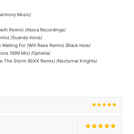
Harmony Music/
beth Remix) /Abora Recordings/
emix) /Suanda Voice/
 Waiting For (Will Rees Remix) /Black Hole/
ions 1999 Mix) /Ophelia/
re The Storm (BiXX Remix) /Nocturnal Knights/