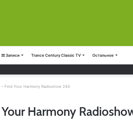
Записи
Trance Century Classic TV
Остальное
 – Find Your Harmony Radioshow 243
d Your Harmony Radiosho