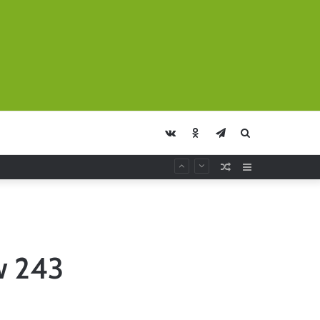
vk.com
Odnoklassniki
Telegram
Искать
Случайная
Sidebar
Статья
w 243