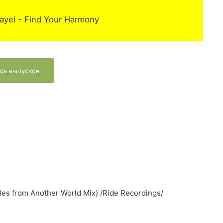
ayel - Find Your Harmony
сь выпусков
ales from Another World Mix) /Ride Recordings/