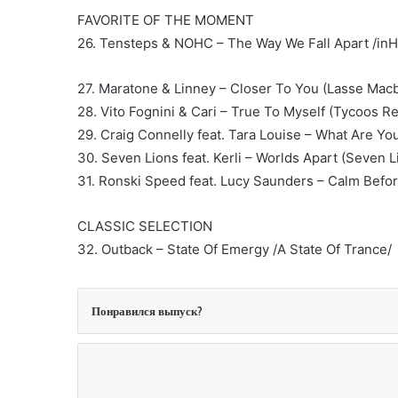
FAVORITE OF THE MOMENT
26. Tensteps & NOHC – The Way We Fall Apart /in
27. Maratone & Linney – Closer To You (Lasse Mac
28. Vito Fognini & Cari – True To Myself (Tycoos R
29. Craig Connelly feat. Tara Louise – What Are You
30. Seven Lions feat. Kerli – Worlds Apart (Seven L
31. Ronski Speed feat. Lucy Saunders – Calm Befo
CLASSIC SELECTION
32. Outback – State Of Emergy /A State Of Trance/
Понравился выпуск?