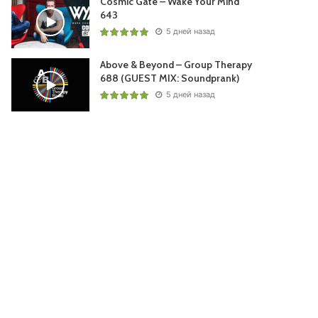
Cosmic Gate – Wake Your Mind
643
5 дней назад
Above & Beyond – Group Therapy
688 (GUEST MIX: Soundprank)
5 дней назад