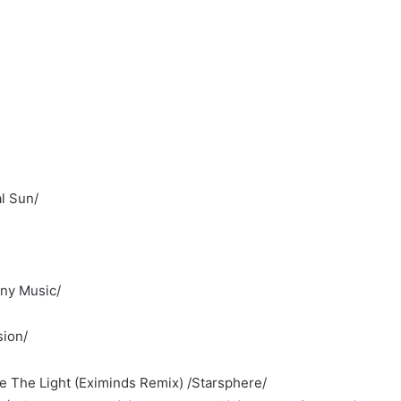
al Sun/
ony Music/
sion/
Me The Light (Eximinds Remix) /Starsphere/