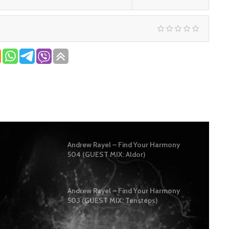
Andrew Rayel – Find Your Harmony
504 (GUEST MIX: Aldor)
Andrew Rayel – Find Your Harmony
503 (GUEST MIX: Tensteps)
ASIA