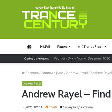
Главная
LIVE
Радио
#TranceFresh
Paul van Dyk – Vonyc Sessions 1030
Сейчас смотрят:
Главная
/
Записи эфира
/
Andrew Rayel
/
Andrew Rayel
Andrew Rayel
Andrew Rayel – Fin
2021-02-11
1 540
1 минута для чтения