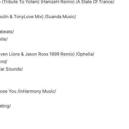
 (Tribute To Yotam) (HamzeH Remix) /A State Of Trance/
pulin & TonyLove Mix) /Suanda Music/
abeats/
ite/
even Lions & Jason Ross 1999 Remix) /Ophelia/
ind/
lar Sounds/
hoose You /inHarmony Music/
ting/