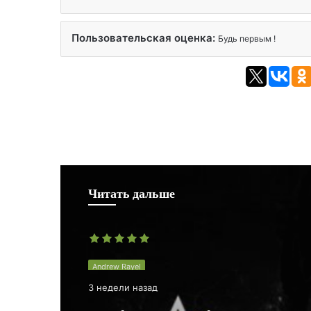
Пользовательская оценка:
Будь первым !
Читать дальше
Andrew Rayel
3 недели назад
Andrew Rayel pres. EXT