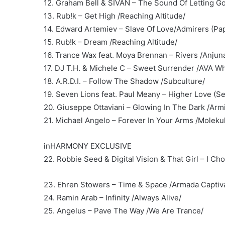
12. Graham Bell & SIVAN – The Sound Of Letting Go
13. Rub!k – Get High /Reaching Altitude/
14. Edward Artemiev – Slave Of Love/Admirers (Pa
15. Rub!k – Dream /Reaching Altitude/
16. Trance Wax feat. Moya Brennan – Rivers /Anjun
17. DJ T.H. & Michele C – Sweet Surrender /AVA Wh
18. A.R.D.I. – Follow The Shadow /Subculture/
19. Seven Lions feat. Paul Meany – Higher Love (S
20. Giuseppe Ottaviani – Glowing In The Dark /Arm
21. Michael Angelo – Forever In Your Arms /Moleku
inHARMONY EXCLUSIVE
22. Robbie Seed & Digital Vision & That Girl – I C
23. Ehren Stowers – Time & Space /Armada Captiva
24. Ramin Arab – Infinity /Always Alive/
25. Angelus – Pave The Way /We Are Trance/