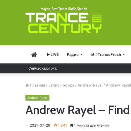
Главная
LIVE
Радио
#TranceFresh
Ferry Corsten – Resonation Radio 29
Сейчас смотрят:
Главная
/
Записи эфира
/
Andrew Rayel
/
Andrew Rayel
Andrew Rayel
Andrew Rayel – Fin
2021-07-29
1 341
1 минута для чтения