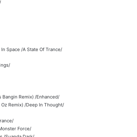
/
In Space /A State Of Trance/
ings/
’s Bangin Remix) /Enhanced/
 Oz Remix) /Deep In Thought/
rance/
Monster Force/
is /Suanda Dark/