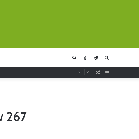
vk.com
Odnoklassniki
Telegram
Искать
Случайная
Sidebar
Статья
w 267