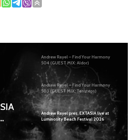
Andrew Rayel – Find Your Harmony
504 (GUEST MIX: Aldor)
Andrew Rayel – Find Your Harmony
503 (GUEST MIX: Tensteps)
ASIA
Andrew Rayel pres. EXTASIA live at
Luminosity Beach Festival 2026
#LBF26