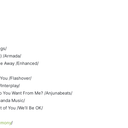
ngs/
) /Armada/
re Away /Enhanced/
 You /Flashover/
Interplay/
 Do You Want From Me? /Anjunabeats/
uanda Music/
t of You /We’ll Be OK/
rmony
/