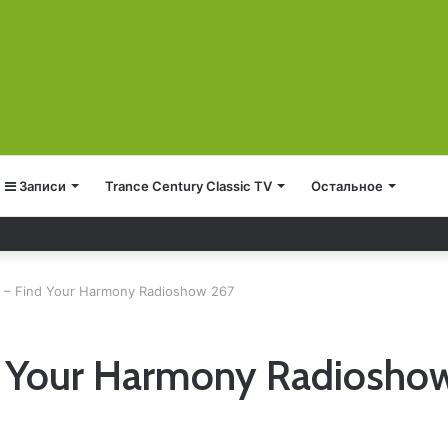
Записи
Trance Century Classic TV
Остальное
6
 – Find Your Harmony Radioshow 267
d Your Harmony Radiosho