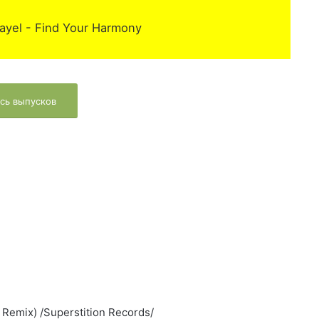
ayel - Find Your Harmony
сь выпусков
 Remix) /Superstition Records/