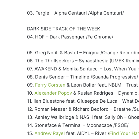
03. Fergie – Alpha Centauri /Alpha Centauri/
DARK SIDE TRACK OF THE WEEK
04. HOF – Dark Passenger /Fe Chrome/
05. Greg Notill & Bastet – Enigma /Orange Recordi
06. The Thrillseekers – Synaesthesia (UMEK Remix
07. AWAKEND & Monika Santucci – Lost When You’
08. Denis Sender – Timeline /Suanda Progressive/
09.
Ferry Corsten
& Leon Bolier feat. NBLM – Trust
10.
Alexander Popov
& Ruslan Radriges – Dynamic /
11. Ilan Bluestone feat. Giuseppe De Luca – What
12. Roman Messer & Richard Bedford – Breathe /S
13. Ashley Wallbridge & NASH feat. Sally Oh – Ghos
14. Stoneface & Terminal – Moonscape /FSOE/
15.
Andrew Rayel
feat. AIDYL – River /
Find Your Ha