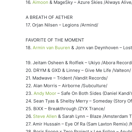
16.
Aimoon
& MageSky – Azure Skies /Always Alive
A BREATH OF AETHER
17. Orjan Nilsen – Legions /Armind/
FAVORITE OF THE MOMENT
18.
Armin van Buuren
& Jorn van Deynhoven – Lost 
19. Jeitam Osheen & Rolfiek – Ukiyo /Abora Record
20. DRYM & GXD & Linney – Give Me Life /Valteon/
21. Madwave – Trident /Vandit Records/
22. Alan Morris – Airborne /Subculture/
23.
Andy Moor
– Safe On Both Sides (Daniel Kandi
24. Sean Tyas & Shelby Merry – Someday (Story Of
25. BiXX – Breakthrough /ZYX Trance/
26.
Steve Allen
& Sarah Lynn – Blaze /Amsterdam T
27. Amir Hussain – Eye Of Ra (Sam Laxton Remix) /
28. Boris Foong x Zero Project x Lee Follon – Anub