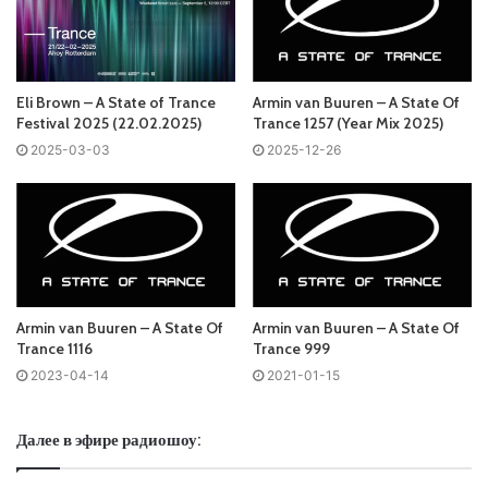
слушать онлайн песни и радиошоу
Armin van Buuren
– A
State Of Trance в формате mp3. Лучшая музыкальная
подборка и альбомы исполнителя armin_van_buuren.
Eli Brown – A State of Trance
Armin van Buuren – A State Of
Festival 2025 (22.02.2025)
Trance 1257 (Year Mix 2025)
Also you can find all episodes of radioshow
Armin van
2025-03-03
2025-12-26
Buuren
– A State Of Trance Free Listen and Download MP3
Ближайший эфир:
Четверг
Armin van Buuren – A State Of
Armin van Buuren – A State Of
Armin van Buuren - A State Of Trance
Trance 1116
Trance 999
2023-04-14
2021-01-15
Запись выпусков
Далее в эфире радиошоу:
Слушай и добавляй плейлист VK: