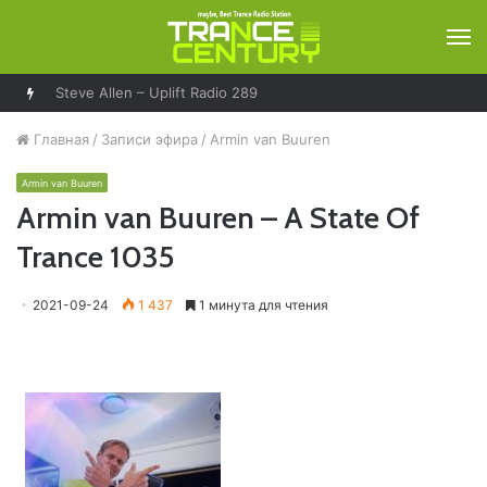
М
Steve Allen – Uplift Radio 289
Главная
/
Записи эфира
/
Armin van Buuren
Armin van Buuren
Armin van Buuren – A State Of
Trance 1035
2021-09-24
1 437
1 минута для чтения