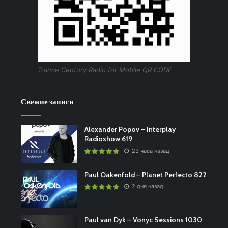
Понравился выпуск?
Trance Century Radio for Mobile QR CODE
Свежие записи
Пользовательская оценка:
Будь первым !
Alexander Popov – Interplay
Radioshow 619
23 часа назад
Paul Oakenfold – Planet Perfecto 822
2 дня назад
Paul van Dyk – Vonyc Sessions 1030