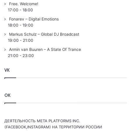
Free. Welcome!
17:00
-
18:00
Fonarev – Digital Emotions
Tracklist:
18:00
-
19:00
Markus Schulz – Global DJ Broadcast
No playlist
19:00
-
21:00
Armin van Buuren
played:
Armin van Buuren – A State Of Trance
01 Omnia – Forever /ETRNTY/
21:00
-
23:00
Progressive Pick:
VK
02 Purple Haze – Recover /ARMADA/
03 Adrian Alexander – Yara /ELLIPTICAL SUN/
04 AVIRA & Kiko Franco ft. Nathan Nicholson – Ocean
OK
/ARMADA/
05 DT8 Project – Forever (Rodrigo Deem Remix)
/ENHANCED PROG/
ДЕЯТЕЛЬНОСТЬ МЕТА PLATFORMS INC.
(FACEBOOK,INSTAGRAM) НА ТЕРРИТОРИИ РОССИИ
Tune Of The Week: