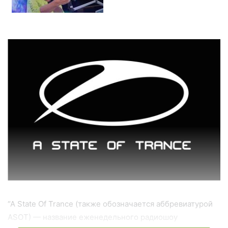
“A State Of Trance (также обозначается аббревиатурой
ASOT) — название еженедельного радиошоу