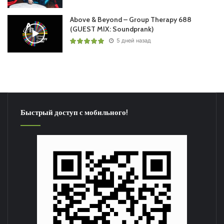
22 Rex Mundi ft. Susana – Nothing At All (M6 Remix)
/ARMADA/
Above & Beyond – Group Therapy 688
23 Lost Witness ft. Tracey Carmen – Happiness Happening
(GUEST MIX: Soundprank)
5 дней назад
(Rub!k Remix) /ARMADA/
24 M6 & ReOrder – Crash /WHO’S AFRAID OF 138
(ARMADA)/
25 Ørjan Nilsen vs. Mark Sixma – Pantheon /ARMADA/
26
MaRLo
& HALIENE – Whisper (Chris Burke Remix)
/REACHING ALTITUDE/
Быстрый доступ с мобильного!
Ruben de Ronde
played:
27 Andrea Mazza – Alone In Your Eyes /GO MUSIC (BLACK
HOLE)/
28 Aki Harunari – Shigure /DIGITAL SOCIETY (ENHANCED)/
29 Yelow – Full Of Questions /AVA WHITE/
30 Craig Connelly – Golden Gate /FSOE/