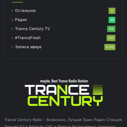
Остальное
11
Радио
49
Trance Century TV
165
#TranceFresh
237
Записи эфира
6 315
Trance Century Radio – Возможно, Лучшая Транс Радио Станция.
Лучшие DJ и Артисты СНГ и Мира в Экслюзивных радиошоу