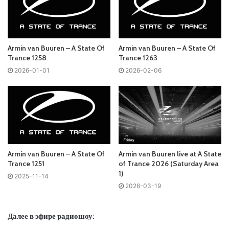
слушать онлайн песни и радиошоу
Armin van Buuren
– A
State Of Trance в формате mp3. Лучшая музыкальная
подборка и альбомы исполнителя armin_van_buuren.
Armin van Buuren – A State Of
Armin van Buuren – A State Of
Trance 1258
Trance 1263
Also you can find all episodes of radioshow
Armin van
2026-01-01
2026-02-06
Buuren
– A State Of Trance Free Listen and Download MP3
Ближайший эфир:
Четверг
Armin van Buuren – A State Of
Armin van Buuren live at A State
Armin van Buuren - A State Of Trance
Trance 1251
of Trance 2026 (Saturday Area
1)
2025-11-14
Запись выпусков
2026-03-19
Далее в эфире радиошоу:
Слушай и добавляй плейлист VK: