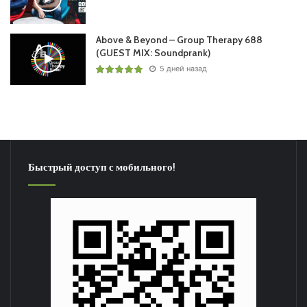
24 Fergie – Level Up /ARMIND (ARMADA)/
25 ID – ID
Above & Beyond – Group Therapy 688
(GUEST MIX: Soundprank)
5 дней назад
Понравился выпуск?
Быстрый доступ с мобильного!
Пользовательская оценка:
Будь первым !