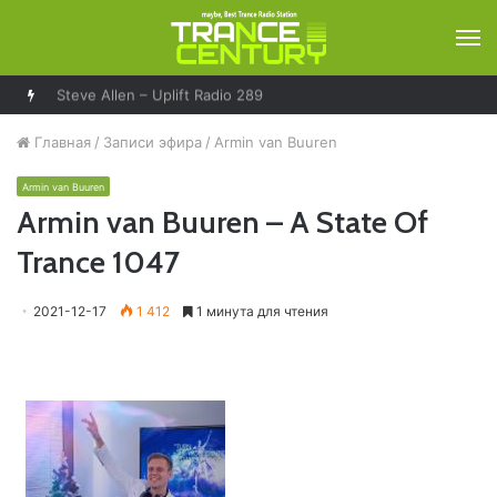
М
Steve Allen – Uplift Radio 289
Главная
/
Записи эфира
/
Armin van Buuren
Armin van Buuren
Armin van Buuren – A State Of
Trance 1047
2021-12-17
1 412
1 минута для чтения