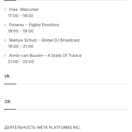
Free. Welcome!
17:00
-
18:00
Tracklist:
Fonarev – Digital Emotions
18:00
-
19:00
No playlist
Markus Schulz – Global DJ Broadcast
19:00
-
21:00
Armin van Buuren
played:
01 Above & Beyond – Prelude (Above & Beyond Future
Armin van Buuren – A State Of Trance
21:00
-
23:00
Summer Mix) /ANJUNABEATS/
VK
Tune Of The Week:
02 KhoMha – Oblique /ARMIND (ARMADA)/
03 DRYM – Mirage /VALTEON/
04 Adam Scott – Crank /ARMIND (ARMADA)/
OK
05 Norni – Prince Of Persia /AVA (BLACK HOLE)/
06 Kanallia – Magnolia /ENHANCED PROG/
ДЕЯТЕЛЬНОСТЬ МЕТА PLATFORMS INC.
Progressive Pick: