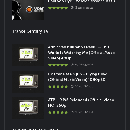
Paul van Dyk – Vonyc Sessions 1030
3 дня назад
Trance Century TV
Armin van Buuren vs Rank 1 – This
World Is Watching Me (Official Music
Video) 480p
2026-02-06
Cosmic Gate & JES – Flying Blind
(Official Music Video) 1080p60
2026-02-05
ATB – 9 PM Reloaded (Official Video
HQ) 360p
2026-02-04