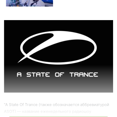
“A State Of Trance (также обозначается аббревиатурой
ASOT) — название еженедельного радиошоу