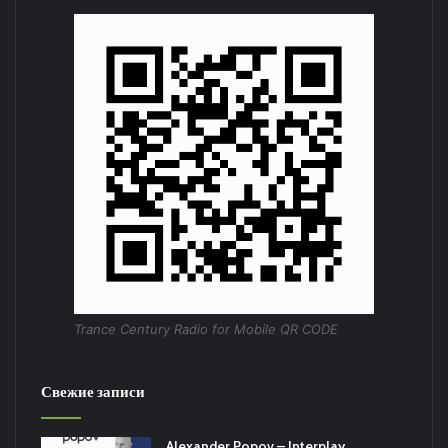
/REACHING ALTITUDE/
31 No-So – I Do Both Jay & Jane /VICTIMS HELPLINE/
Понравился выпуск?
Пользовательская оценка:
Будь первым !
Trance Century Radio for Mobile QR CODE
Свежие записи
Alexander Popov – Interplay