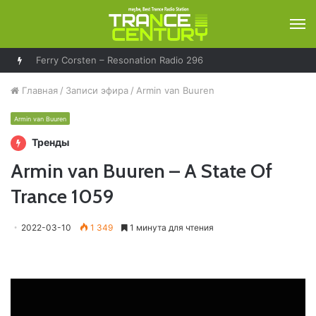
М
Ferry Corsten – Resonation Radio 296
Главная
/
Записи эфира
/
Armin van Buuren
Armin van Buuren
Тренды
Armin van Buuren – A State Of
Trance 1059
2022-03-10
1 349
1 минута для чтения