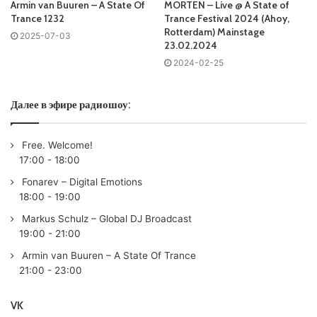
Armin van Buuren – A State Of
MORTEN – Live @ A State of
Armin van Buuren - A State Of Trance
Trance 1232
Trance Festival 2024 (Ahoy,
Rotterdam) Mainstage
2025-07-03
23.02.2024
Запись выпусков
2024-02-25
Слушай и добавляй плейлист VK:
Далее в эфире радиошоу:
Free. Welcome!
17:00
-
18:00
Tracklist:
Fonarev – Digital Emotions
18:00
-
19:00
No playlist
Markus Schulz – Global DJ Broadcast
Armin van Buuren
played:
19:00
-
21:00
Armin van Buuren – A State Of Trance
Tune Of The Week:
21:00
-
23:00
01
Armin van Buuren
& R3hab ft. Simon Ward – Love We
Lost (VIP Mix) /ARMIND (ARMADA)/
VK
02 Averagaint – The Way /NANOSTATE/