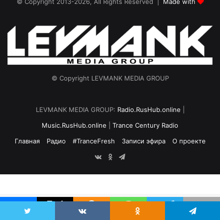
© Copyright 2013-2026, All Rights Reserved |
Made with
© Copyright LEVMANK MEDIA GROUP
LEVMANK MEDIA GROUP:
Radio.RusHub.online
|
Music.RusHub.online
|
Trance Century Radio
Главная
Радио
#TranceFresh
Записи эфира
О проекте
vk.com
Odnoklassniki
Telegram