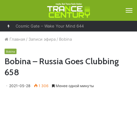
М
Cosmic Gate – Wake Your Mind 644
Главная
/
Записи эфира
/
Bobina
Bobina
Bobina – Russia Goes Clubbing
658
2021-05-28
1 306
Менее одной минуты