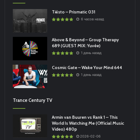
Tiësto – Prismatic 031
6 часов назад
Above & Beyond – Group Therapy
689 (GUEST MIX: Yuvèe)
1 день назад
Cosmic Gate – Wake Your Mind 644
1 день назад
Trance Century TV
Armin van Buuren vs Rank 1 – This
World Is Watching Me (Official Music
Video) 480p
2026-02-06