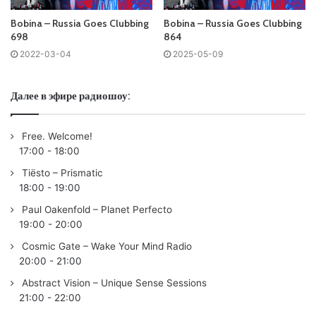
(Monastetiq Remix) /COLDHARBOUR/
Bobina – Russia Goes Clubbing
Bobina – Russia Goes Clubbing
03. /CLUBBERS CHOICE/
Ferry Corsten
– Beautiful (AVIRA
698
864
Remix) /FLASHOVER/
2022-03-04
2025-05-09
04. Aurosonic & Susana – Weather The Storm (Progressive
Mix) /RNM/
Далее в эфире радиошоу:
05. David Guetta & MORTEN – Impossible (feat. John
Martin) /MUSICAL FREEDOM/
Free. Welcome!
06.
Cosmic Gate
– Feel It /WAKE YOUR MIND/
17:00
-
18:00
07. Bodo Kaiser – Shadow /AVA/
Tiësto – Prismatic
08.
Abstract Vision
&
Aimoon
– Abstractivate (Pure_Mix)
18:00
-
19:00
/MONSTER NEOS/
Paul Oakenfold – Planet Perfecto
09. HamzeH – Arcade /INTERPLAY/
19:00
-
20:00
10. GXD & Sarah de Warren – Hell & High Water
Cosmic Gate – Wake Your Mind Radio
/COLDHARBOUR/
20:00
-
21:00
11. Alexander Komarov – When I Leave /ASOT/
Abstract Vision – Unique Sense Sessions
12.
Armin van Buuren
& Avalan – Should I Wait (
Armin van
21:00
-
22:00
Buuren
presents Rising Star Remix) /ARMIND/