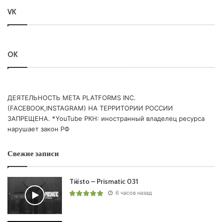
13. /CLASSIQUE/ Sunlounger ft. Zara – Lost (Aly & Fila
VK
remix) /MAGIC ISLAND/
OK
Понравился выпуск?
ДЕЯТЕЛЬНОСТЬ МЕТА PLATFORMS INC.
(FACEBOOK,INSTAGRAM) НА ТЕРРИТОРИИ РОССИИ
ЗАПРЕЩЕНА. *YouTube РКН: иностранный владелец ресурса
нарушает закон РФ
Пользовательская оценка:
Будь первым !
Свежие записи
Tiësto – Prismatic 031
6 часов назад