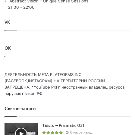
Abstract Vision – Unique Sense Sessions
12. Ahmed Helmy – King’s Battle /SUANDA/
21:00
-
22:00
13.
MaRLo
– Hoogenbanger /REACHING ALTITUDE/
14. /CLASSIQUE/ Bart Claessen – Playmo (1st Play)
VK
/YAKUZA/
OK
Понравился выпуск?
ДЕЯТЕЛЬНОСТЬ МЕТА PLATFORMS INC.
(FACEBOOK,INSTAGRAM) НА ТЕРРИТОРИИ РОССИИ
ЗАПРЕЩЕНА. *YouTube РКН: иностранный владелец ресурса
нарушает закон РФ
Пользовательская оценка:
Будь первым !
Свежие записи
Tiësto – Prismatic 031
6 часов назад