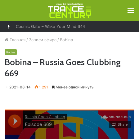
М
Cosmic Gate – Wake Your Mind 644
Главная
/
Записи эфира
/
Bobina
Bobina
Bobina – Russia Goes Clubbing
669
2021-08-14
1 291
Менее одной минуты