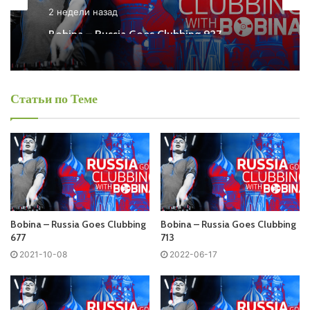
2 недели назад
Ближайший эфир:
Bobina – Russia Goes Clubbing 927
Среда
Статьи по Теме
Bobina - Russia Goes Clubbing
Запись выпусков
Слушай и добавляй плейлист VK:
Bobina – Russia Goes Clubbing
Bobina – Russia Goes Clubbing
677
713
Tracklist:
2021-10-08
2022-06-17
No playlist
01. Marteneez – Round & Round /BOOST/