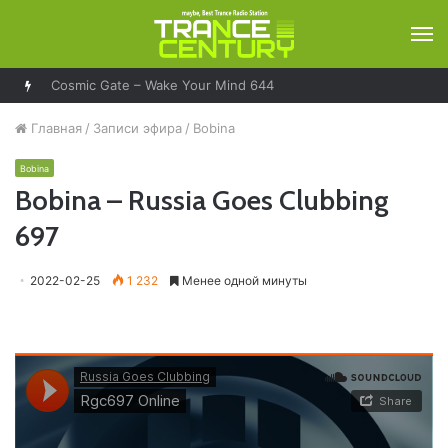
М
Cosmic Gate – Wake Your Mind 644
Главная
/
Записи эфира
/
Bobina
Bobina
Bobina – Russia Goes Clubbing
697
2022-02-25
1 232
Менее одной минуты