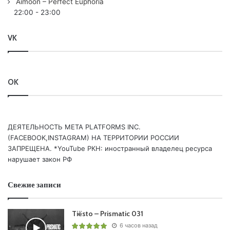
Aimoon – Perfect Euphoria
TWILLIGHT/
22:00
-
23:00
13. /CLASSIQUE/
Ferry Corsten
feat. Betsie Larkin – Made
Of Love /FLASHOVER/
VK
Понравился выпуск?
OK
ДЕЯТЕЛЬНОСТЬ МЕТА PLATFORMS INC.
(FACEBOOK,INSTAGRAM) НА ТЕРРИТОРИИ РОССИИ
ЗАПРЕЩЕНА. *YouTube РКН: иностранный владелец ресурса
нарушает закон РФ
Ваша оценка:
3.7
(
1
votes)
Свежие записи
Tiësto – Prismatic 031
6 часов назад