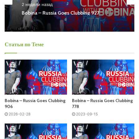
2 недели назад
Ближайший эфир:
Bobina – Russia Goes Clubbing 927
Среда
Статьи по Теме
Bobina - Russia Goes Clubbing
Запись выпусков
Слушай и добавляй плейлист VK:
Bobina – Russia Goes Clubbing
Bobina – Russia Goes Clubbing
906
778
Tracklist:
2026-02-28
2023-09-15
No playlist
01. Tritonal & HALIENE – Losing My Mind (djimboh Remix)