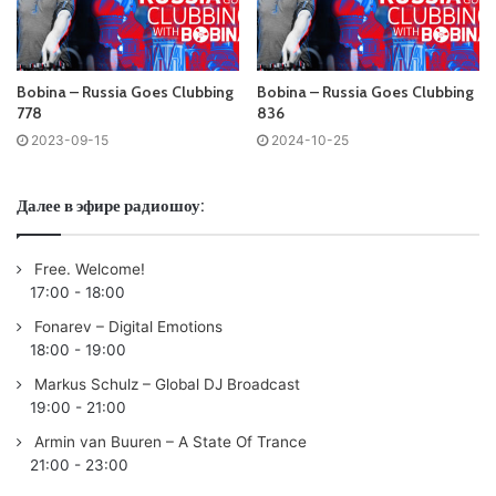
02. Kojun – Nothing Else Wrong /SUANDA PROGRESSIVE/
03. Nicky Romero vs. W&W – Hot Summer Nights
/PROTOCOL/
Bobina – Russia Goes Clubbing
Bobina – Russia Goes Clubbing
04. /CLUBBERS CHOICE/
Tiësto
feat. BT – Love Comes
778
836
Again (Anton By & AV Bootleg) /FREE/
2023-09-15
2024-10-25
05. Tonerush – Tyrant /SUANDA DARK/
06. Mark Sixma – The Rabbit Hole /MAXXIMIZE/
Далее в эфире радиошоу:
07. Maarten de Jong – Atom /ARMIND/
08. Luminn & Roxanne Emery – In The Silence (Eximinds
Free. Welcome!
Remix) /AVA/
17:00
-
18:00
09.
MatricK
& Jordan Tobias – Never Letting Go
Fonarev – Digital Emotions
/REACHING ALTITUDE/
18:00
-
19:00
10. Harshil Kamdar – Coming Home (Steve Dekay Remix)
Markus Schulz – Global DJ Broadcast
/GO MUSIC/
19:00
-
21:00
11.
Armin van Buuren
– Computers Take Over The World
Armin van Buuren – A State Of Trance
/ARMIND/
21:00
-
23:00
12. Rene Ablaze & Daniel Cesana – Saviour /FUTURE