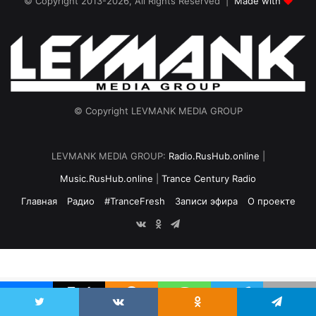
© Copyright 2013-2026, All Rights Reserved |
Made with
© Copyright LEVMANK MEDIA GROUP
LEVMANK MEDIA GROUP:
Radio.RusHub.online
|
Music.RusHub.online
|
Trance Century Radio
Главная
Радио
#TranceFresh
Записи эфира
О проекте
vk.com
Odnoklassniki
Telegram