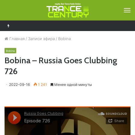
М
Ferry Corsten – Resonation Radio 296
Главная
/
Записи эфира
/
Bobina
Bobina
Bobina – Russia Goes Clubbing
726
2022-09-16
1 241
Менее одной минуты