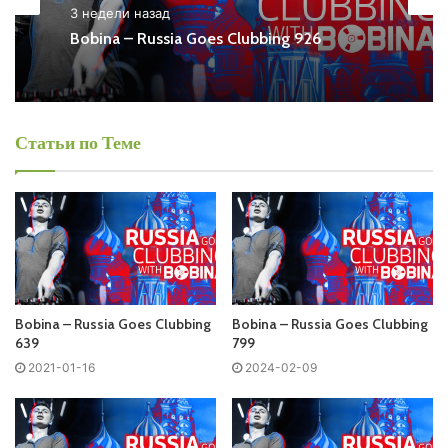
3 недели назад
Ближайший эфир:
Bobina – Russia Goes Clubbing 926
Среда
Статьи по Теме
Bobina - Russia Goes Clubbing
Запись выпусков
Слушай и добавляй плейлист VK:
Bobina – Russia Goes Clubbing
Bobina – Russia Goes Clubbing
639
799
Tracklist:
2021-01-16
2024-02-09
No playlist
01. Dennis Sheperd x York x Iris – The Fall /BLACK HOLE/