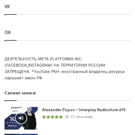
SEQUENCE/
VK
13. DJ Phalanx – Sunstate (Peetu S Remix) /STATE
CONTROL/
14. /CLUBBERS CHOICE/ Galen Behr vs Hydroid –
OK
Carabella (Galen Behr vs Orjan Nilsen Remix) /YAKUZA/
Понравился выпуск?
ДЕЯТЕЛЬНОСТЬ МЕТА PLATFORMS INC.
(FACEBOOK,INSTAGRAM) НА ТЕРРИТОРИИ РОССИИ
ЗАПРЕЩЕНА. *YouTube РКН: иностранный владелец ресурса
нарушает закон РФ
Свежие записи
Alexander Popov – Interplay Radioshow 619
Ваша оценка:
4.35
(
2
votes)
23 часа назад