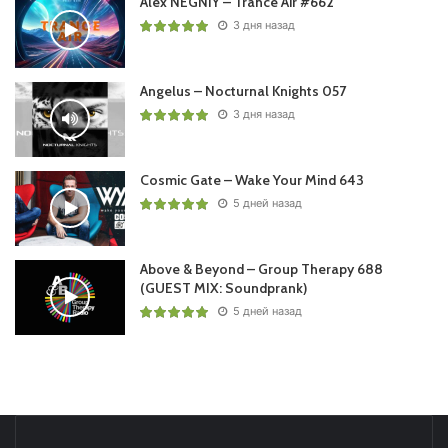
Alex NEGNIY – Trance Air #662
3 дня назад
Angelus – Nocturnal Knights 057
3 дня назад
Cosmic Gate – Wake Your Mind 643
5 дней назад
Above & Beyond – Group Therapy 688
(GUEST MIX: Soundprank)
5 дней назад