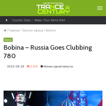
М
Cosmic Gate – Wake Your Mind 644
Главная
/
Записи эфира
/
Bobina
Bobina
Bobina – Russia Goes Clubbing
780
2023-09-29
2 410
Менее одной минуты