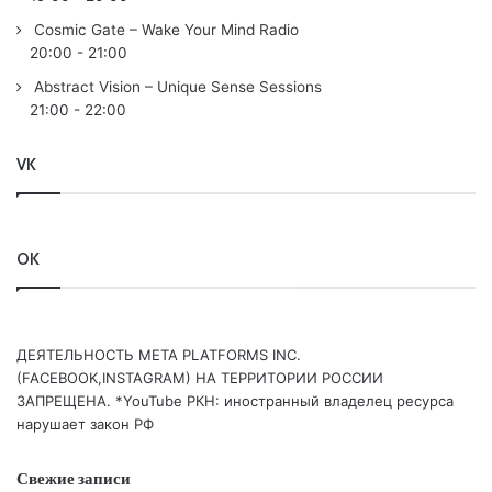
10. Mike EFEX – Consciousness /COLDHARBOUR BLACK/
Cosmic Gate – Wake Your Mind Radio
11. Achilles, Maurya Sevak – Dreams 2023 /FREE/
20:00
-
21:00
12.
Armin van Buuren
,
Ferry Corsten
, Rank 1 &
Ruben de
Abstract Vision – Unique Sense Sessions
Ronde
– Destination (A State of Trance 2024 Anthem) /A
21:00
-
22:00
STATE OF TRANCE/
13. /CLASSIQUE/ Delerium feat. Sarah Mclachlan – Silence
VK
(DJ
Tiesto
’s In Search Of Sunrise Remix) /NETTWERK/
OK
Понравился выпуск?
ДЕЯТЕЛЬНОСТЬ МЕТА PLATFORMS INC.
(FACEBOOK,INSTAGRAM) НА ТЕРРИТОРИИ РОССИИ
ЗАПРЕЩЕНА. *YouTube РКН: иностранный владелец ресурса
нарушает закон РФ
Ваша оценка:
4.35
(
2
votes)
Свежие записи