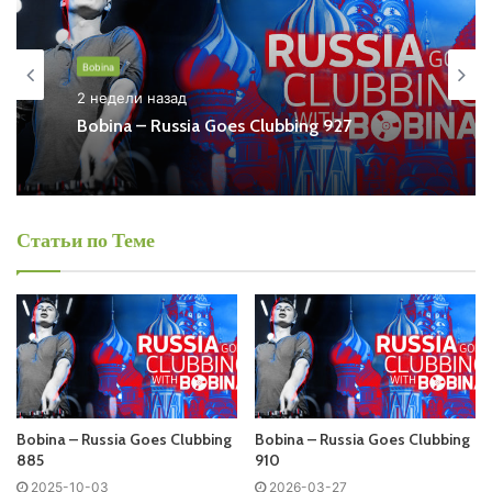
Also you can find all episodes of radioshow
Bobina
–
Russia Goes Clubbing Free Listen and Download MP3
Bobina
2 недели назад
Ближайший эфир:
Bobina – Russia Goes Clubbing 927
Среда
Статьи по Теме
Bobina - Russia Goes Clubbing
Запись выпусков
Слушай и добавляй плейлист VK:
Bobina – Russia Goes Clubbing
Bobina – Russia Goes Clubbing
885
910
2025-10-03
2026-03-27