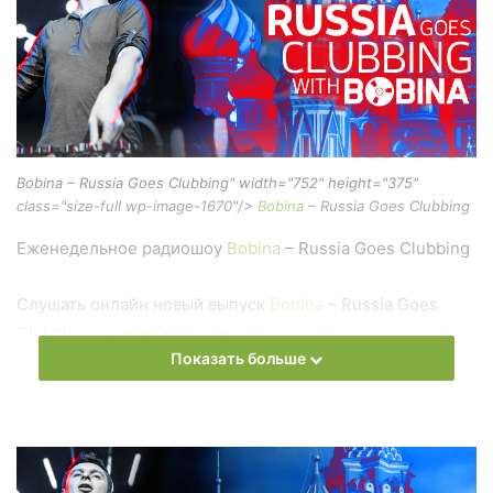
Bobina – Russia Goes Clubbing" width="752" height="375"
class="size-full wp-image-1670"/>
Bobina
– Russia Goes Clubbing
Еженедельное радиошоу
Bobina
– Russia Goes Clubbing
Слушать онлайн новый выпуск
Bobina
– Russia Goes
Clubbing онлайн бесплатно
Показать больше
На сайте
Trance Century Radio
Вы можете бесплатно
слушать онлайн песни и радиошоу
Bobina
– Russia Goes
Clubbing в формате mp3. Лучшая музыкальная подборка
и альбомы исполнителя bobina.