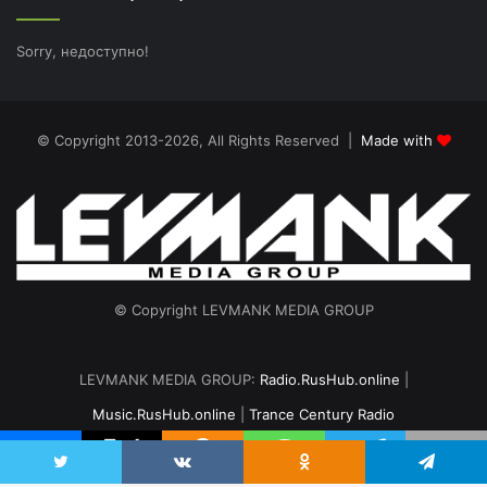
Sorry, недоступно!
© Copyright 2013-2026, All Rights Reserved |
Made with
© Copyright LEVMANK MEDIA GROUP
LEVMANK MEDIA GROUP:
Radio.RusHub.online
|
Music.RusHub.online
|
Trance Century Radio
Главная
Радио
#TranceFresh
Записи эфира
О проекте
vk.com
Odnoklassniki
Telegram
Twitter
VKontakte
Odnoklassniki
Telegram