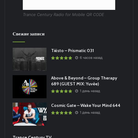
Trance Century Radio for Mobile QR CODE
Свежие записи
Tiësto – Prismatic 031
6 часов назад
Above & Beyond – Group Therapy
689 (GUEST MIX: Yuvèe)
1 день назад
Cosmic Gate – Wake Your Mind 644
1 день назад
Trance Century TV