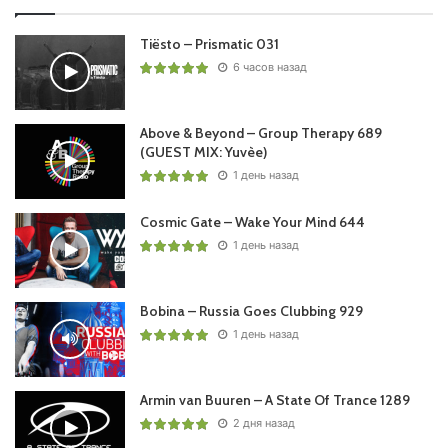
Tiësto – Prismatic 031
6 часов назад
Above & Beyond – Group Therapy 689
(GUEST MIX: Yuvèe)
1 день назад
Cosmic Gate – Wake Your Mind 644
1 день назад
Bobina – Russia Goes Clubbing 929
1 день назад
Armin van Buuren – A State Of Trance 1289
2 дня назад