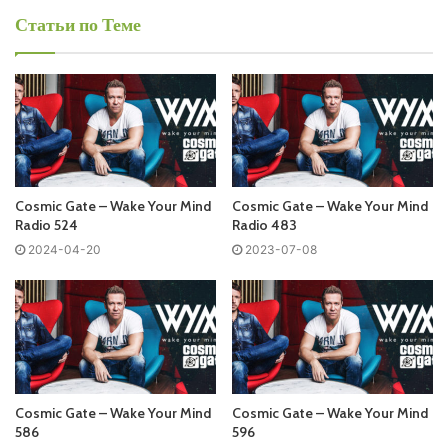
Воскресенье
Статьи по Теме
Cosmic Gate - Wake Your Mind Radio
Запись выпусков
Слушай и добавляй плейлист VK:
Cosmic Gate – Wake Your Mind
Cosmic Gate – Wake Your Mind
Radio 524
Radio 483
2024-04-20
2023-07-08
Tracklist:
Coming soon…
01:04 | 01. Full Crate & Gaidaa & Marten Lou – A Storm On
A Summers Day (Rework) | TUNECORE
05:05 | 02. Luke Brancaccio & Gai Barone ft. Kiki Cave – All
Cosmic Gate – Wake Your Mind
Cosmic Gate – Wake Your Mind
I Need (Hernan Cattaneo & Mercurio Remix) | MUSIC TO
586
596
DIE FOR