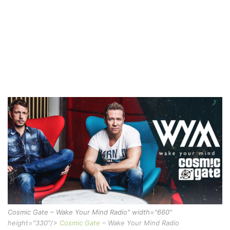
Cosmic Gate – Wake Your Mind Radio" width="660"
height="330"/>
Cosmic Gate
– Wake Your Mind Radio