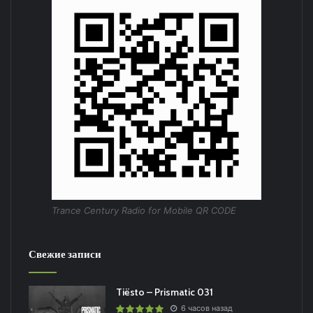
Trance Century Radio for Mobile QR CODE
Свежие записи
Tiësto – Prismatic 031
6 часов назад