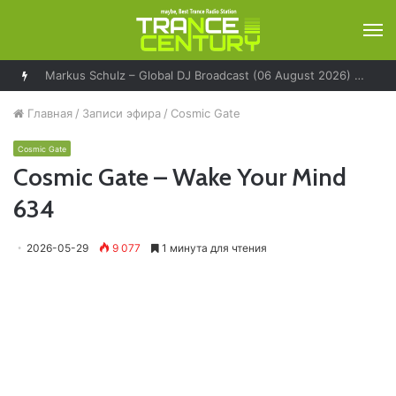
М
Markus Schulz – Global DJ Broadcast (06 August 2026) – World Tour Los Angeles
Главная
/
Записи эфира
/
Cosmic Gate
Cosmic Gate
Cosmic Gate – Wake Your Mind
634
2026-05-29
9 077
1 минута для чтения