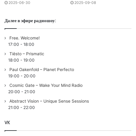
2025-06-30
2025-09-08
08:56 | 03. Alex Wann & JUNO (DE) – Allo | CROSSTOWN
REBELS
Далее в эфире радиошоу:
12:53 | 04. Shallou & Sultan + Shepard – Twilight | THIS
NEVER HAPPENED
Free. Welcome!
18:36 | 05. Moderat – Therapy | MUTE
17:00
-
18:00
23:12 | 06. CamelPhat & Josh Gigante ft. Kuuda – So Good |
Tiësto – Prismatic
WHEN STARS ALIGN
18:00
-
19:00
27:00 | 07. LÜRUM – Falling Through You | ECCENTRICITY
Paul Oakenfold – Planet Perfecto
31:35 | 08. Fideles & Picca & Mars – Ascending |
19:00
-
20:00
INTERSTELLAR (INSOMNIAC)
Cosmic Gate – Wake Your Mind Radio
35:38 | 09. Ezequiel Arias – Psychodelia | ANJUNADEEP
20:00
-
21:00
40:45 | 10. Mitch De Klein – Beyond Tomorrow | PURIFIED
Abstract Vision – Unique Sense Sessions
45:15 | 11. Max Graham & Second Sine ft. Eve Allie – Every
21:00
-
22:00
Moment | ANJUNABEATS
49:12 | 12. J Ribbon – Man On Fire | ANJUNABEATS
VK
55:25 | 13.
Cosmic Gate
– Analog Feel | BLACK HOLE