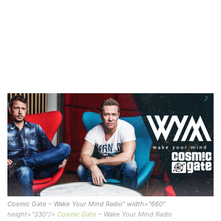
Cosmic Gate – Wake Your Mind Radio" width="660"
height="330"/>
Cosmic Gate
– Wake Your Mind Radio