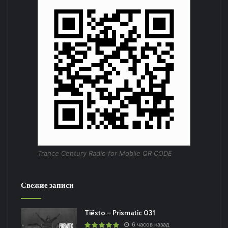
Trance Century Radio for Mobile QR CODE
Свежие записи
Tiësto – Prismatic 031
6 часов назад