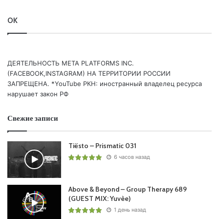
Понравился выпуск?
OK
ДЕЯТЕЛЬНОСТЬ МЕТА PLATFORMS INC.
(FACEBOOK,INSTAGRAM) НА ТЕРРИТОРИИ РОССИИ
ЗАПРЕЩЕНА. *YouTube РКН: иностранный владелец ресурса
нарушает закон РФ
Ваша оценка:
4.85
(
2
votes)
Свежие записи
Tiësto – Prismatic 031
6 часов назад
Above & Beyond – Group Therapy 689
(GUEST MIX: Yuvèe)
1 день назад