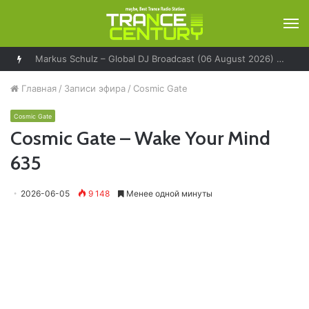
М
Markus Schulz – Global DJ Broadcast (06 August 2026) – World Tour Los Angeles
Главная
/
Записи эфира
/
Cosmic Gate
Cosmic Gate
Cosmic Gate – Wake Your Mind
635
2026-06-05
9 148
Менее одной минуты