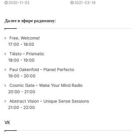
2020-11-02
2021-03-19
TOMORROWLAND
13:33 | 04. Rivo & Marten Lou – Technicolor | WARNER
Далее в эфире радиошоу:
17:38 | 05. Parra For Cuva – Manila Palm | PARRA FOR
CUVA
Free. Welcome!
21:26 | 06. Patmogh – Baseline Hits |
17:00
-
18:00
26:45 | 07. Rodriguez Jr. – Higher | FEATHERS & BONES
Tiësto – Prismatic
29:47 | 08. Eze Ramirez – Shape | RADIKON
18:00
-
19:00
34:43 | 09. John Grand – Hyperstate | EUPHONIC
Paul Oakenfold – Planet Perfecto
39:20 | 10. Estiva – Via Balearia | COLORIZE (ENHANCED)
19:00
-
20:00
43:06 | 11. Monolink – Perfect World (Colyn Remix) |
Cosmic Gate – Wake Your Mind Radio
EMBASSY ONE
20:00
-
21:00
47:12 | 12. Eli & Fur – One That You Love | PIAS
Abstract Vision – Unique Sense Sessions
50:14 | 13.
Andrew Rayel
& Olivia Sebastianelli –
21:00
-
22:00
Everything Everything (
Cosmic Gate
Remix) | INHARMONY
(ARMADA)
VK
54:55 | 14. FKN ft. Jahala – Why | VANDIT RECORDS