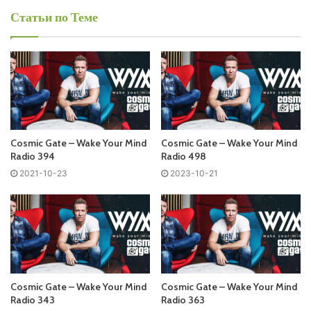
Воскресенье
Статьи по Теме
Cosmic Gate - Wake Your Mind Radio
Запись выпусков
Слушай и добавляй плейлист VK:
Cosmic Gate – Wake Your Mind
Cosmic Gate – Wake Your Mind
Radio 394
Radio 498
2021-10-23
2023-10-21
Tracklist:
Coming soon…
01:17 | 01. Andrea Oliva – Neon Hearts | HABITAT
RECORDS
05:38 | 02. Semsei – Let Go Of Time | NOT WHAT IT
Cosmic Gate – Wake Your Mind
Cosmic Gate – Wake Your Mind
SEEMS
Radio 343
Radio 363
10:13 | 03. Nosi & Sistek – Burn For You |