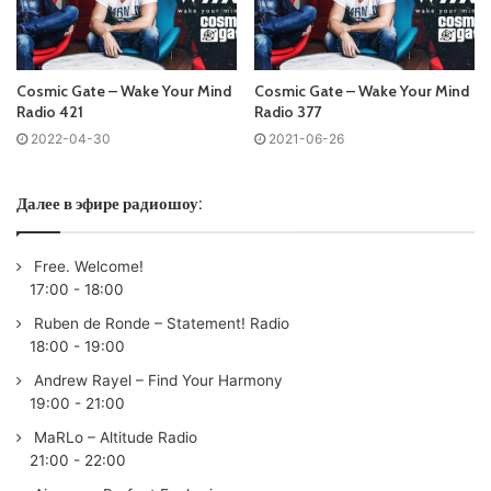
01. Maor Levi & BT feat. Nation Of One – Here (Original Mix)
/Armind/
02. DEADLINE – Believer (Extended Mix) /CAOS/Origami
Cosmic Gate – Wake Your Mind
Cosmic Gate – Wake Your Mind
Management/
Radio 421
Radio 377
03. Daniel Wanrooy – Lose Control (Extended Mix)
2022-04-30
2021-06-26
/Flashover/
04. Anske feat. Sarah Shields – Compromise (Extended
Далее в эфире радиошоу:
Mix) /Coldharbour/
05. PRIVATE PLAYLIST: deadmau5 – luxuria (ov) (Tinlicker
Free. Welcome!
Remix) /mau5trap/
17:00
-
18:00
06. Ayhan Akca – Fame Circus (Original Mix) /Future
Ruben de Ronde – Statement! Radio
Forward Music/
18:00
-
19:00
07. LTN pres. Ghostbeat feat. Katrin Souza – Back To The
Andrew Rayel – Find Your Harmony
Future (Extended Mix) /AVA Deep/
19:00
-
21:00
08. BIG BANG: Cristoph X Franky Wah X Artche – The
MaRLo – Altitude Radio
World You See (Extended Mix) /Pryda/
21:00
-
22:00
09. Thomas Gold feat. Jillian Edwards – Magic (Cubicore