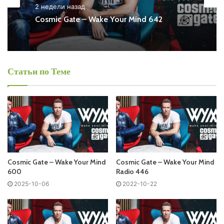
Wake Your Mind Radio Free Listen and Download MP3
2 недели назад
Cosmic Gate – Wake Your Mind 642
Ближайший эфир:
Воскресенье
Статьи по Теме
Cosmic Gate - Wake Your Mind Radio
Запись выпусков
Слушай и добавляй плейлист VK:
Cosmic Gate – Wake Your Mind
Cosmic Gate – Wake Your Mind
600
Radio 446
2025-10-06
2022-10-22
Tracklist:
No playlist