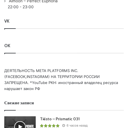
Aimoon – Perfect Euphoria
Extended Remix) /Armada/
22:00
-
23:00
10. Jay Del Mar – Just Dreaming (Original Mix) /Addictive
Sounds/
VK
11. Max Revenge – No Tomorrow (Original Mix) /FSOE
Parallels/
12. Kryder & Mark Roma – Pleasure Or Pain (Extended Mix)
OK
/Kryteria/
13. gardenstate – By Your Side (Extended Mix)
/Anjunabeats/
14. THROWBACK: Daft Punk – Da Funk (Original Mix)
ДЕЯТЕЛЬНОСТЬ МЕТА PLATFORMS INC.
/Virgin/
(FACEBOOK,INSTAGRAM) НА ТЕРРИТОРИИ РОССИИ
ЗАПРЕЩЕНА. *YouTube РКН: иностранный владелец ресурса
нарушает закон РФ
Понравился выпуск?
Свежие записи
Tiësto – Prismatic 031
6 часов назад