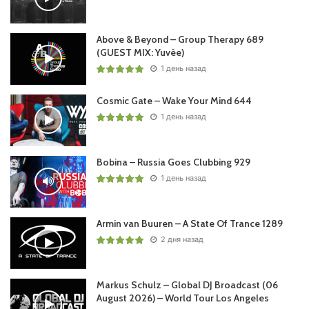
Above & Beyond – Group Therapy 689
Пользовательская оценка:
Будь первым !
(GUEST MIX: Yuvèe)
1 день назад
Cosmic Gate – Wake Your Mind 644
1 день назад
Bobina – Russia Goes Clubbing 929
1 день назад
Armin van Buuren – A State Of Trance 1289
2 дня назад
Markus Schulz – Global DJ Broadcast (06
August 2026) – World Tour Los Angeles