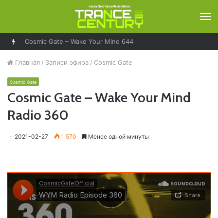
М
Главная
/
Записи эфира
/
Cosmic Gate
Cosmic Gate
Cosmic Gate – Wake Your Mind
Radio 360
2021-02-27
1 570
Менее одной минуты