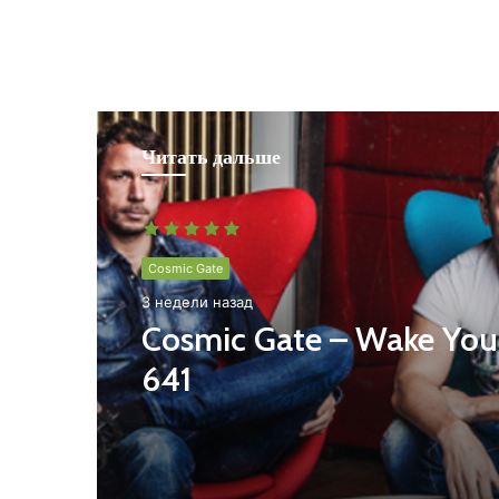
Читать дальше
Cosmic Gate
3 недели назад
Cosmic Gate – Wake You
641