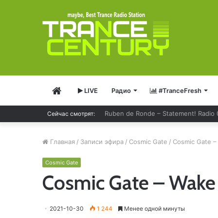
Главная
LIVE
Радио
#TranceFresh
Ruben de Ronde – Statement! Radio
Сейчас смотрят:
Главная
/
Записи эфира
/
Cosmic Gate
/
Cosmic Gate –
Cosmic Gate
Cosmic Gate – Wake
2021-10-30
1 244
Менее одной минуты