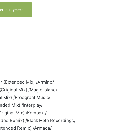
сь выпусков
r (Extended Mix) /Armind/
Original Mix) /Magic Island/
al Mix) /Freegrant Music/
nded Mix) /Interplay/
riginal Mix) /Kompakt/
nded Remix) /Black Hole Recordings/
Extended Remix) /Armada/