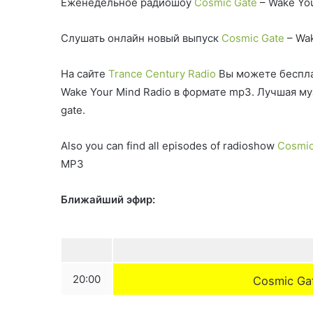
Еженедельное радиошоу
Cosmic Gate
– Wake You
Слушать онлайн новый выпуск
Cosmic Gate
– Wak
На сайте
Trance Century Radio
Вы можете беспла
Wake Your Mind Radio в формате mp3. Лучшая м
gate.
Also you can find all episodes of radioshow
Cosmic
MP3
Ближайший эфир:
20:00
Cosmic Ga