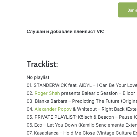
Запи
Слушай и добавляй плейлист VK:
Tracklist:
No playlist
01. STANDERWICK feat. AIDYL – I Can Be Your Love
02.
Roger Shah
presents Balearic Session – Elidor (
03. Blanka Barbara – Predicting The Future (Origin
04.
Alexander Popov
& Whiteout – Right Back (Exte
05. PRIVATE PLAYLIST: Kölsch & Beacon – Pause (O
06. Eco – Let You Down (Kamilo Sanclemente Exte
07. Kasablanca – Hold Me Close (Vintage Culture 