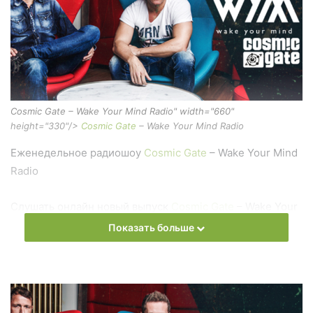
Cosmic Gate – Wake Your Mind Radio" width="660"
height="330"/>
Cosmic Gate
– Wake Your Mind Radio
Еженедельное радиошоу
Cosmic Gate
– Wake Your Mind
Radio
Слушать онлайн новый выпуск
Cosmic Gate
– Wake Your
Mind Radio онлайн бесплатно
Показать больше
На сайте
Trance Century Radio
Вы можете бесплатно
слушать онлайн песни и радиошоу
Cosmic Gate
– Wake
Your Mind Radio в формате mp3. Лучшая музыкальная