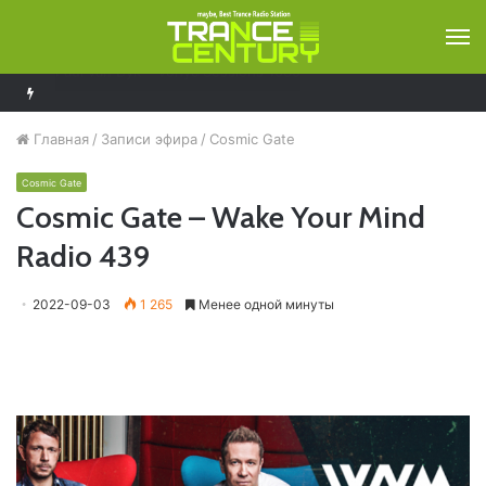
М
Ferry Corsten – Resonation Radio 296
Главная
/
Записи эфира
/
Cosmic Gate
Cosmic Gate
Cosmic Gate – Wake Your Mind
Radio 439
2022-09-03
1 265
Менее одной минуты