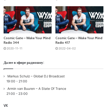
Tracklist:
No playlist
01
Cosmic Gate
& Diana Miro – Hear Me Out /WAKE YOUR
MIND (BLACK HOLE)/
02 Daniella Bjarnhof – Never Leave
Cosmic Gate – Wake Your Mind
Cosmic Gate – Wake Your Mind
03 Andy Duguid – Deep Night
Radio 344
Radio 417
04 Tommy Farrow – Maybe, It’s Possible /ARMADA
2020-11-11
2022-04-02
ELECTRONIC ELEMENTS/
Далее в эфире радиошоу:
Private Playlist:
05 Lopal – Attitude (Christopher Schwarzwalder Remix)
Markus Schulz – Global DJ Broadcast
/TAL DER VERWIRRUNG/
19:00
-
21:00
06 Anriu – Moments /WAKE YOUR MIND (BLACK HOLE)/
Armin van Buuren – A State Of Trance
07 Adam White &
Andy Moor
pres.Whiteroom – The White
21:00
-
23:00
Room (Marsh Remix) /ANJUNADEEP/
VK