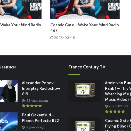
 Wake Your Mind Radio
Cosmic Gate – Wake Your Mind Radio
467
2023-03-18
 записи
Trance Century TV
Alexander Popov –
Armin van Buu
Interplay Radioshow
Rank 1 – This 
619
Watching Me (
Music Video)
23 часа назад
2026-02-06
Paul Oakenfold –
Planet Perfecto 822
Cosmic Gate &
Flying Blind (O
2 дня назад