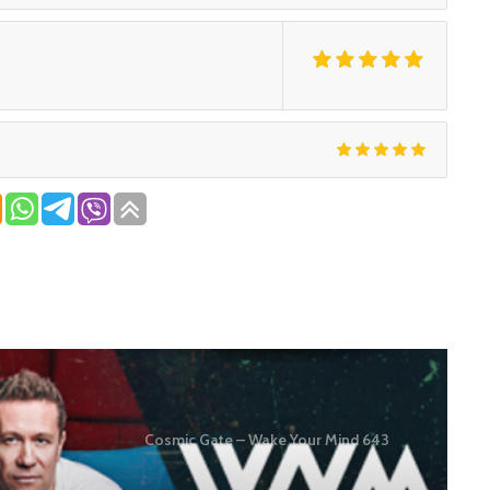
Cosmic Gate – Wake Your Mind 643