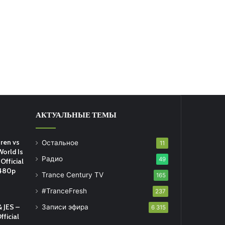
АКТУАЛЬНЫЕ ТЕМЫ
ren vs
Остальное
11
World Is
Радио
49
Official
 480p
Trance Century TV
165
#TranceFresh
237
 JES –
Записи эфира
6 315
fficial