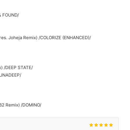
 & FOUND/
res. Joheja Remix) /COLORIZE (ENHANCED)/
ix) /DEEP STATE/
NJUNADEEP/
 82 Remix) /DOMINO/