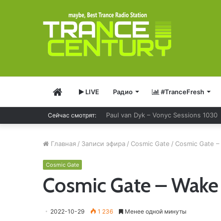
Главная
LIVE
Радио
#TranceFresh
Ferry Corsten – Resonation Radio 29
Сейчас смотрят:
Главная
/
Записи эфира
/
Cosmic Gate
/
Cosmic Gate –
Cosmic Gate
Cosmic Gate – Wake
2022-10-29
1 236
Менее одной минуты