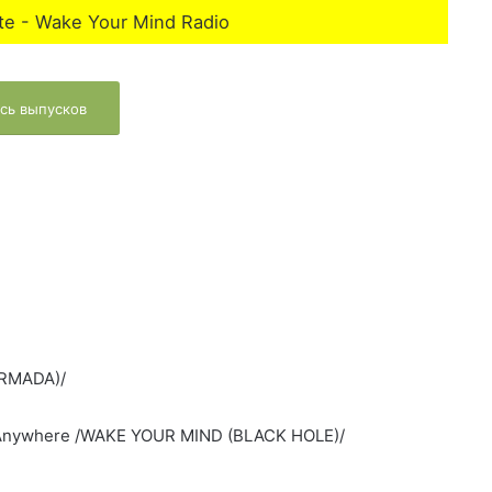
te - Wake Your Mind Radio
сь выпусков
ARMADA)/
u Anywhere /WAKE YOUR MIND (BLACK HOLE)/