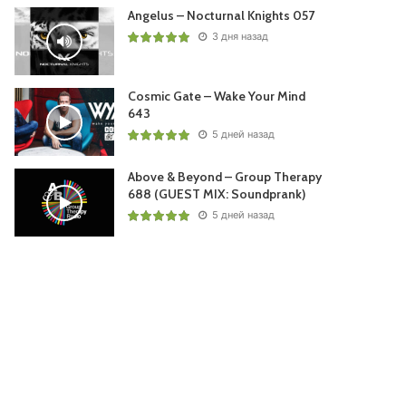
Angelus – Nocturnal Knights 057
3 дня назад
Cosmic Gate – Wake Your Mind
643
5 дней назад
Above & Beyond – Group Therapy
688 (GUEST MIX: Soundprank)
5 дней назад