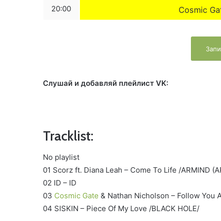
20:00
Cosmic Ga
Запи
Слушай и добавляй плейлист VK:
Tracklist:
No playlist
01 Scorz ft. Diana Leah – Come To Life /ARMIND (
02 ID – ID
03
Cosmic Gate
& Nathan Nicholson – Follow Yo
04 SISKIN – Piece Of My Love /BLACK HOLE/