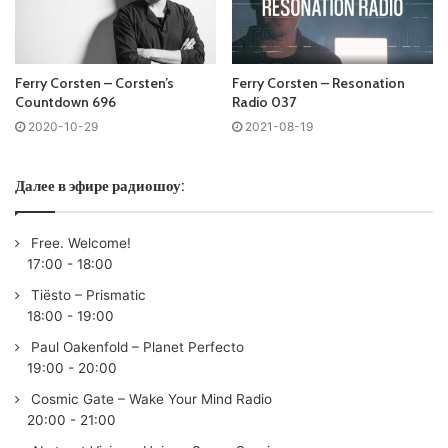
No playlist
01.
Ferry Corsten
&
Ruben de Ronde
– Bloodstream
Ferry Corsten – Corsten’s
Ferry Corsten – Resonation
/Flashover/
Countdown 696
Radio 037
02.
Cosmic Gate
& Diana Miro – Blame /Wake Your Mind/
2020-10-29
2021-08-19
03. iLan Bluestone feat. Ellen Smith – Stranger To Your
Love /Anjunabeats/
Далее в эфире радиошоу:
04. Dustin Husain – Indigo Plateau /Flashover/
05. Marcus Santoro & Isabelle Stern – It’s Not About You
Free. Welcome!
(BYOR Remix) /Enhanced/
17:00
-
18:00
06. Steve Brian & Nathan Rux & Rachael Nemiroff – To Get
Tiësto – Prismatic
To You (Cubicore Remix) /Enhanced Progressive/
18:00
-
19:00
07. Ansun & Fissure – Off My Mind /Sosumi/
Paul Oakenfold – Planet Perfecto
08. Emerge – I Feel It /Scorchin’/
19:00
-
20:00
09. Daniel Wanrooy – Ocean Terrace (Sunset Mix) /Elpida/
Cosmic Gate – Wake Your Mind Radio
10. Marco V & Vision 20/20 – WA/VE /High Contrast/
20:00
-
21:00
11. Leon Bolier & Estuary – Somnium /Magik Muzik/