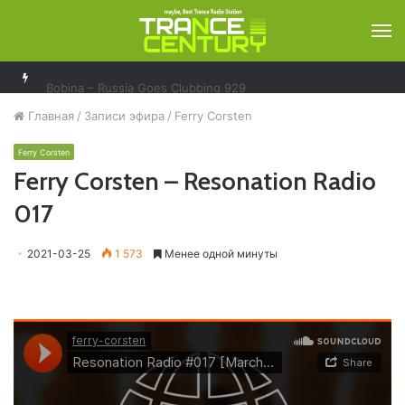
М
Bobina – Russia Goes Clubbing 929
Главная
/
Записи эфира
/
Ferry Corsten
Ferry Corsten
Ferry Corsten – Resonation Radio
017
2021-03-25
1 573
Менее одной минуты