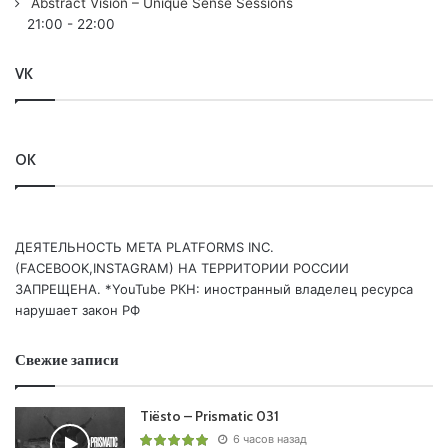
Abstract Vision – Unique Sense Sessions
12. David Oleart & Van der Bert – Trance Lovers /Flashover
21:00
-
22:00
Trance/
13.
Armin van Buuren
& Giuseppe Ottaviani – Magico /A
VK
State Of Trance/
Понравился выпуск?
OK
ДЕЯТЕЛЬНОСТЬ МЕТА PLATFORMS INC.
(FACEBOOK,INSTAGRAM) НА ТЕРРИТОРИИ РОССИИ
ЗАПРЕЩЕНА. *YouTube РКН: иностранный владелец ресурса
нарушает закон РФ
Пользовательская оценка:
Будь первым !
Свежие записи
Tiësto – Prismatic 031
6 часов назад