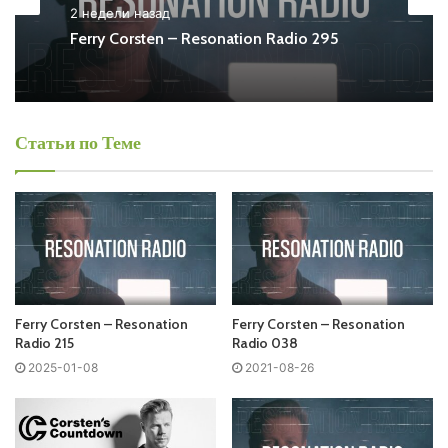
2 недели назад
Also you can find all episodes of radioshow
Ferry Corsten
Ferry Corsten – Resonation Radio 295
– Resonation Radio Free Listen and Download MP3
Ближайший эфир:
Статьи по Теме
Среда
Ferry Corsten - Resonation Radio
Запись выпусков
Ferry Corsten – Resonation
Ferry Corsten – Resonation
Слушай и добавляй плейлист VK:
Radio 215
Radio 038
2025-01-08
2021-08-26
Tracklist: