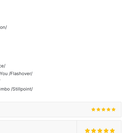
gon/
ce/
 You /Flashover/
/
imbo /Stillpoint/