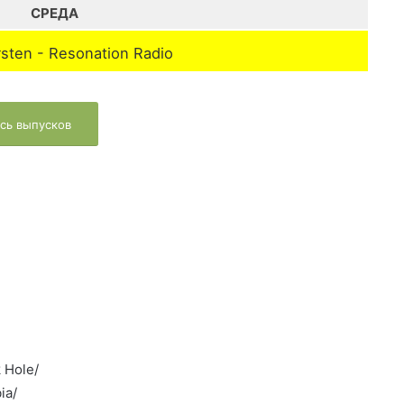
СРЕДА
rsten - Resonation Radio
сь выпусков
k Hole/
ia/