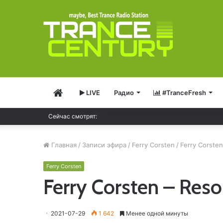
Главная
LIVE
Радио
#TranceFresh
Solarstone – Pure Trance Radio 489
Сейчас смотрят:
Главная
/
Записи эфира
/
Ferry Corsten
/
Ferry Corsten
Ferry Corsten
Ferry Corsten – Res
2021-07-29
1 642
Менее одной минуты