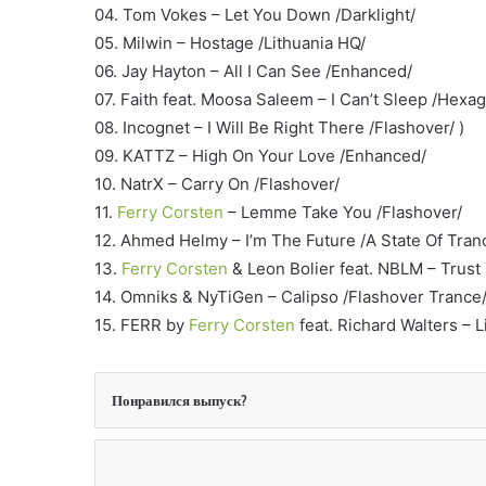
04. Tom Vokes – Let You Down /Darklight/
05. Milwin – Hostage /Lithuania HQ/
06. Jay Hayton – All I Can See /Enhanced/
07. Faith feat. Moosa Saleem – I Can’t Sleep /Hexa
08. Incognet – I Will Be Right There /Flashover/ )
09. KATTZ – High On Your Love /Enhanced/
10. NatrX – Carry On /Flashover/
11.
Ferry Corsten
– Lemme Take You /Flashover/
12. Ahmed Helmy – I’m The Future /A State Of Tran
13.
Ferry Corsten
& Leon Bolier feat. NBLM – Trust
14. Omniks & NyTiGen – Calipso /Flashover Trance
15. FERR by
Ferry Corsten
feat. Richard Walters – L
Понравился выпуск?