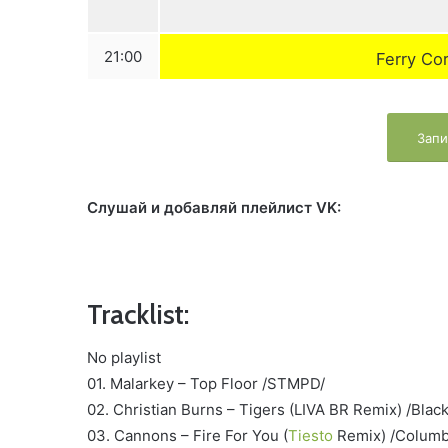
21:00
Ferry Co
Запи
Слушай и добавляй плейлист VK:
Tracklist:
No playlist
01. Malarkey – Top Floor /STMPD/
02. Christian Burns – Tigers (LIVA BR Remix) /Blac
03. Cannons – Fire For You (
Tiesto
Remix) /Columb