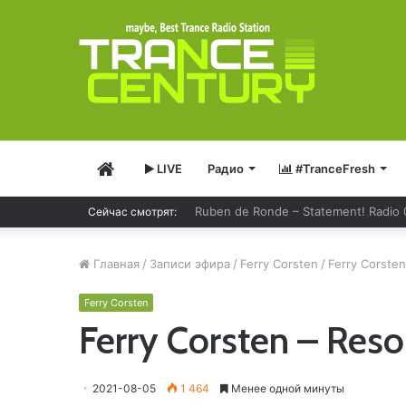
Главная
LIVE
Радио
#TranceFresh
Ruben de Ronde – Statement! Radio
Сейчас смотрят:
Главная
/
Записи эфира
/
Ferry Corsten
/
Ferry Corsten
Ferry Corsten
Ferry Corsten – Res
2021-08-05
1 464
Менее одной минуты