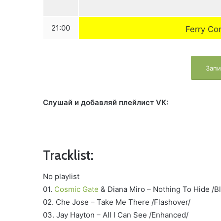
21:00
Ferry Co
Запи
Слушай и добавляй плейлист VK:
Tracklist:
No playlist
01.
Cosmic Gate
& Diana Miro – Nothing To Hide /B
02. Che Jose – Take Me There /Flashover/
03. Jay Hayton – All I Can See /Enhanced/