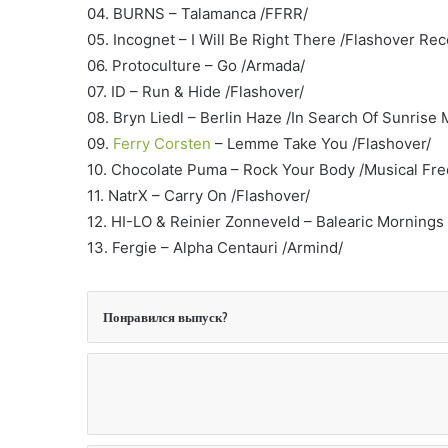
04. BURNS – Talamanca /FFRR/
05. Incognet – I Will Be Right There /Flashover Re
06. Protoculture – Go /Armada/
07. ID – Run & Hide /Flashover/
08. Bryn Liedl – Berlin Haze /In Search Of Sunrise 
09.
Ferry Corsten
– Lemme Take You /Flashover/
10. Chocolate Puma – Rock Your Body /Musical Fr
11. NatrX – Carry On /Flashover/
12. HI-LO & Reinier Zonneveld – Balearic Mornings 
13. Fergie – Alpha Centauri /Armind/
Понравился выпуск?