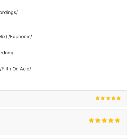
cordings/
Mix) /Euphonic/
eedom/
/Filth On Acid/