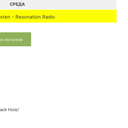
СРЕДА
rsten - Resonation Radio
сь выпусков
lack Hole/