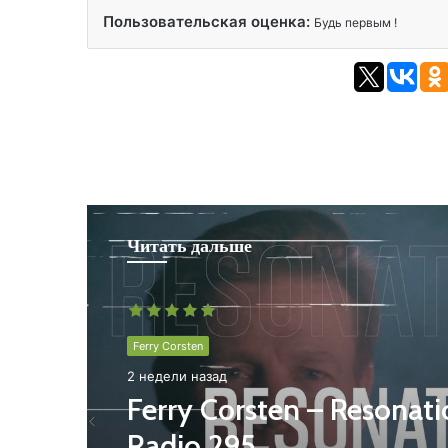
Пользовательская оценка:
Будь первым !
Читать дальше
Ferry Corsten
2 недели назад
Ferry Corsten – Resonat
Radio 295