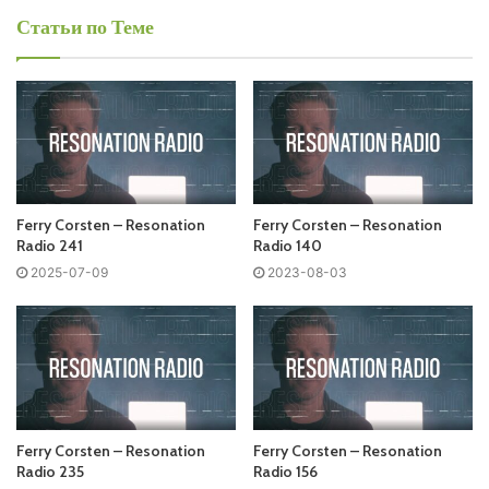
Статьи по Теме
Среда
Ferry Corsten - Resonation Radio
Запись выпусков
Ferry Corsten – Resonation
Ferry Corsten – Resonation
Слушай и добавляй плейлист VK:
Radio 241
Radio 140
2025-07-09
2023-08-03
Tracklist:
No playlist
01 Zen/It – CyberVision (Original Mix)
Ferry Corsten – Resonation
Ferry Corsten – Resonation
02 GLN – Need You (Original Mix)
Radio 235
Radio 156