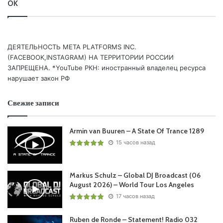
OK
10 ALPHA 9 feat. Kameron Alexander – Before The Dawn
(Alpha 9 & Lorean Remix)
11 Don Diablo – Golden (Original Mix)
12 ID – Odyssey (Original Mix)
ДЕЯТЕЛЬНОСТЬ МЕТА PLATFORMS INC.
(FACEBOOK,INSTAGRAM) НА ТЕРРИТОРИИ РОССИИ
ЗАПРЕЩЕНА. *YouTube РКН: иностранный владелец ресурса
Понравился выпуск?
нарушает закон РФ
Свежие записи
Armin van Buuren – A State Of Trance 1289
15 часов назад
Пользовательская оценка:
Будь первым !
Markus Schulz – Global DJ Broadcast (06
August 2026) – World Tour Los Angeles
17 часов назад
Ruben de Ronde – Statement! Radio 032