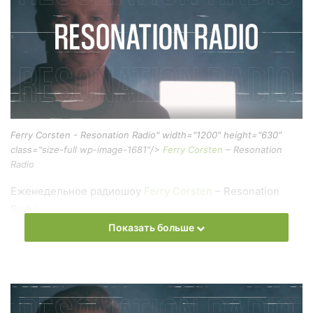
Ferry Corsten - Resonation Radio" width="1200" height="630"
class="size-full wp-image-1681"/>
Ferry Corsten
– Resonation
Radio
Еженедельное радиошоу
Ferry Corsten
– Resonation
Radio
Показать больше
Слушать онлайн новый выпуск
Ferry Corsten
–
Resonation Radio онлайн бесплатно
На сайте
Trance Century Radio
Вы можете бесплатно