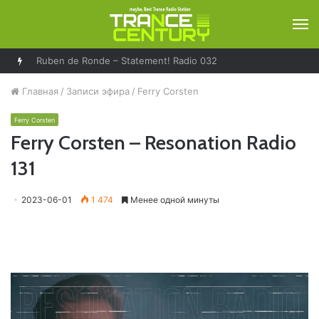
М
Ruben de Ronde – Statement! Radio 032
Главная
/
Записи эфира
/
Ferry Corsten
Ferry Corsten
Ferry Corsten – Resonation Radio
131
2023-06-01
1 474
Менее одной минуты