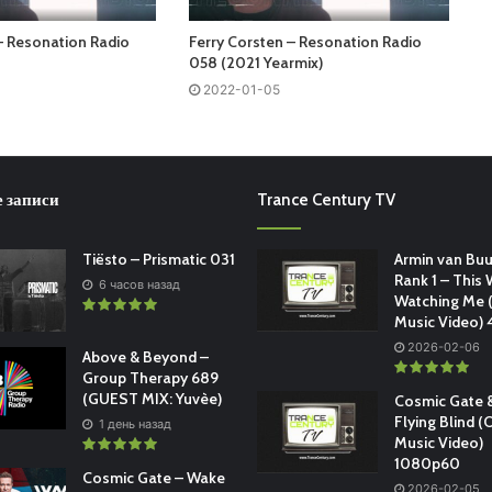
– Resonation Radio
Ferry Corsten – Resonation Radio
058 (2021 Yearmix)
2022-01-05
 записи
Trance Century TV
Tiësto – Prismatic 031
Armin van Buu
Rank 1 – This 
6 часов назад
Watching Me (
Music Video)
2026-02-06
Above & Beyond –
Group Therapy 689
(GUEST MIX: Yuvèe)
Cosmic Gate &
Flying Blind (O
1 день назад
Music Video)
1080p60
Cosmic Gate – Wake
2026-02-05