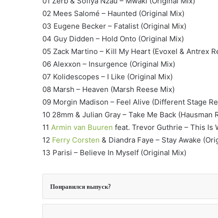
01 Zerb & Sofiya Nzau – Mwaki (Original Mix)
02 Mees Salomé – Haunted (Original Mix)
03 Eugene Becker – Fatalist (Original Mix)
04 Guy Didden – Hold Onto (Original Mix)
05 Zack Martino – Kill My Heart (Evoxel & Antrex R
06 Alexxon – Insurgence (Original Mix)
07 Kolidescopes – I Like (Original Mix)
08 Marsh – Heaven (Marsh Reese Mix)
09 Morgin Madison – Feel Alive (Different Stage R
10 28mm & Julian Gray – Take Me Back (Hausman 
11
Armin van Buuren
feat. Trevor Guthrie – This Is W
12
Ferry Corsten
& Diandra Faye – Stay Awake (Orig
13 Parisi – Believe In Myself (Original Mix)
Понравился выпуск?