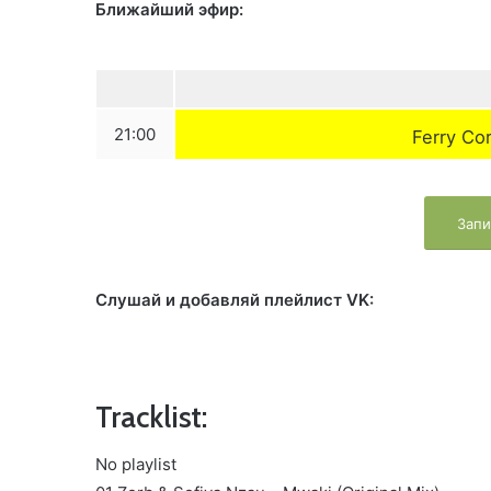
Ближайший эфир:
21:00
Ferry Co
Запи
Слушай и добавляй плейлист VK:
Tracklist:
No playlist