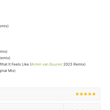
emix)
emix)
Remix)
hat It Feels Like (
Armin van Buuren
2023 Remix)
inal Mix)