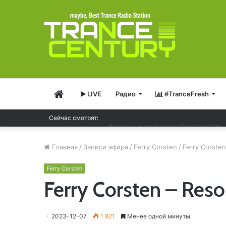
Главная
LIVE
Радио
#TranceFresh
Bobina – Russia Goes Clubbing 929
Сейчас смотрят:
Главная
/
Записи эфира
/
Ferry Corsten
/
Ferry Corsten
Ferry Corsten
Ferry Corsten – Reso
2023-12-07
1 821
Менее одной минуты