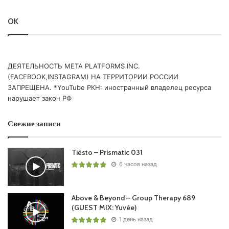
Понравился выпуск?
OK
ДЕЯТЕЛЬНОСТЬ МЕТА PLATFORMS INC.
(FACEBOOK,INSTAGRAM) НА ТЕРРИТОРИИ РОССИИ
ЗАПРЕЩЕНА. *YouTube РКН: иностранный владелец ресурса
нарушает закон РФ
Ваша оценка:
5
(
1
votes)
Свежие записи
Tiësto – Prismatic 031
6 часов назад
Above & Beyond – Group Therapy 689
(GUEST MIX: Yuvèe)
1 день назад