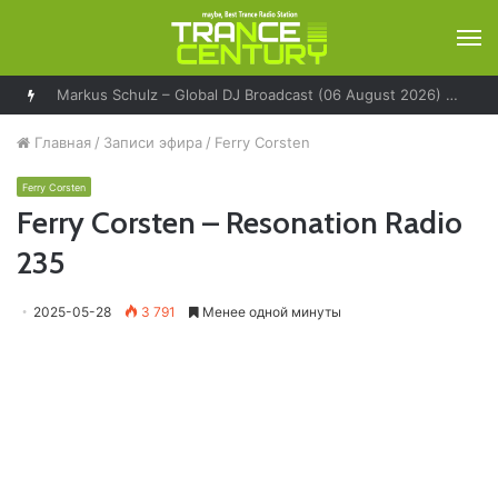
М
Markus Schulz – Global DJ Broadcast (06 August 2026) – World Tour Los Angeles
Главная
/
Записи эфира
/
Ferry Corsten
Ferry Corsten
Ferry Corsten – Resonation Radio
235
2025-05-28
3 791
Менее одной минуты