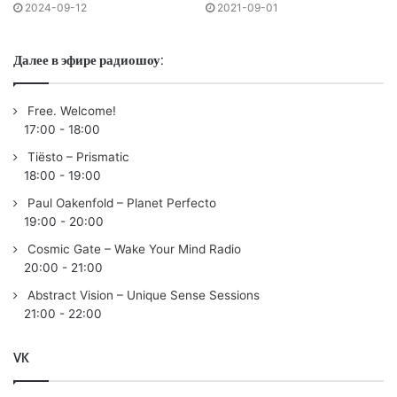
03 11:10 Benjamin Loyd & ALEOS – Love Me Now /146/
2024-09-12
2021-09-01
04 14:50 Nucrise – Break The Line /ELPIDA MUSIC/
05 19:50 MorganJ – Antisocial /HORIZN/
Далее в эфире радиошоу:
06 23:05
Ferry Corsten
& Marsh – Fulfillment
/FLASHOVER/
Free. Welcome!
07 28:30 unfazed – A Gira (David Guetta Remix) /SPINNIN’
17:00
-
18:00
DEEP/
Tiësto – Prismatic
08 33:10 Innellea & TH;EN & Carlo Whale – Inside Your
18:00
-
19:00
Mind /BELONGING/
Paul Oakenfold – Planet Perfecto
09 37:50 UUFO & Amber Revival – The Open Road
19:00
-
20:00
/FLASHOVER/
Cosmic Gate – Wake Your Mind Radio
10 42:20 Lost Frequencies & The Temper Trap – Sweet
20:00
-
21:00
Disposition (A Moment, A Love) /LOST & CIE/
Abstract Vision – Unique Sense Sessions
11 46:25 ID – ID
21:00
-
22:00
12 49:40 Marie Vaunt – Kurayami /HILOMATIK/
13 54:03 Gouryella ft. Saskia Lie-Atjam – Marama (Moon &
VK
Stars) /FLASHOVER/