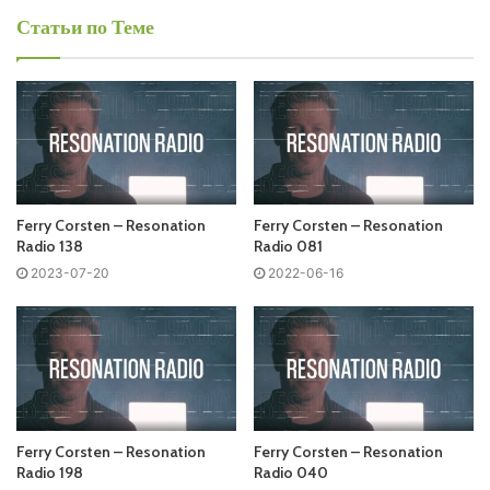
Ferry Corsten – Resonation Radio 295
Статьи по Теме
Среда
Ferry Corsten - Resonation Radio
Запись выпусков
Ferry Corsten – Resonation
Ferry Corsten – Resonation
Слушай и добавляй плейлист VK:
Radio 138
Radio 081
2023-07-20
2022-06-16
Tracklist:
No playlist
01 00:57 Innellea & Goom Gum – Childhood /BELONGING/
Ferry Corsten – Resonation
Ferry Corsten – Resonation
02 07:00 Sama – EY /SPINNIN’ DEEP/
Radio 198
Radio 040