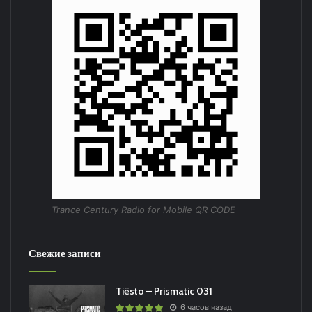
Trance Century Radio for Mobile QR CODE
Свежие записи
Tiësto – Prismatic 031
6 часов назад