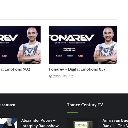
tal Emotions 902
Fonarev – Digital Emotions 857
2025-03-12
 записи
Trance Century TV
Alexander Popov –
Armin van Buu
Interplay Radioshow
Rank 1 – This 