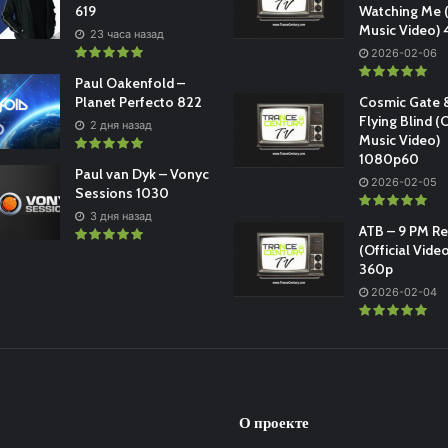
619
Watching Me (
Music Video)
23 часа назад
2026-02-06
Paul Oakenfold –
Planet Perfecto 822
Cosmic Gate &
Flying Blind (O
2 дня назад
Music Video)
1080p60
Paul van Dyk – Vonyc
2026-02-05
Sessions 1030
3 дня назад
ATB – 9 PM R
(Official Vide
360p
2026-02-04
О проекте