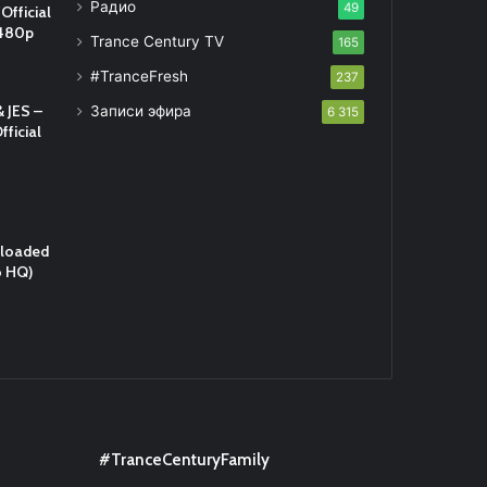
Радио
49
Official
 480p
Trance Century TV
165
#TranceFresh
237
 JES –
Записи эфира
6 315
fficial
eloaded
o HQ)
#TranceCenturyFamily