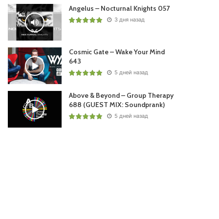
Angelus – Nocturnal Knights 057
3 дня назад
Cosmic Gate – Wake Your Mind
643
5 дней назад
Above & Beyond – Group Therapy
688 (GUEST MIX: Soundprank)
5 дней назад