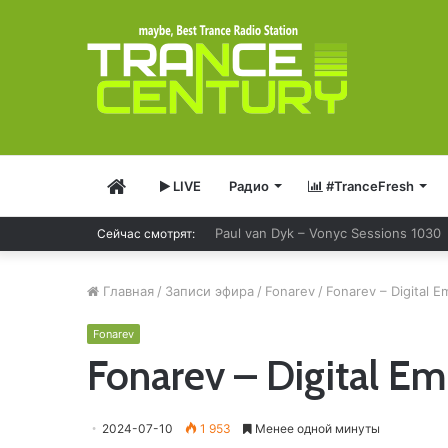
Главная
LIVE
Радио
#TranceFresh
Paul van Dyk – Vonyc Sessions 1030
Сейчас смотрят:
Главная
/
Записи эфира
/
Fonarev
/
Fonarev – Digital 
Fonarev
Fonarev – Digital E
2024-07-10
1 953
Менее одной минуты