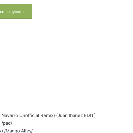
сь выпусков
Navarro Unofficial Remix) (Juan Ibanez EDIT)
 /pad/
) /Mango Alley/